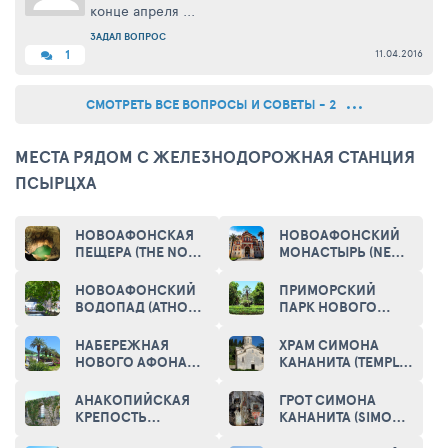
конце апреля ...
ЗАДАЛ ВОПРОС
11.04.2016
1
СМОТРЕТЬ ВСЕ ВОПРОСЫ И СОВЕТЫ - 2
МЕСТА РЯДОМ С ЖЕЛЕЗНОДОРОЖНАЯ СТАНЦИЯ
ПСЫРЦХА
НОВОАФОНСКАЯ
НОВОАФОНСКИЙ
ПЕЩЕРА (THE NOVI
МОНАСТЫРЬ (NEW
AFON CAVE)
ATHOS MONASTERY)
НОВОАФОНСКИЙ
ПРИМОРСКИЙ
ВОДОПАД (ATHOS
ПАРК НОВОГО
FALLS)
АФОНА (PRIMORSKY
PARK)
НАБЕРЕЖНАЯ
ХРАМ СИМОНА
НОВОГО АФОНА
КАНАНИТА (TEMPLE
(NEW ATHOS
OF SIMON THE
EMBANKMENT)
ZEALOT)
АНАКОПИЙСКАЯ
ГРОТ СИМОНА
КРЕПОСТЬ
КАНАНИТА (SIMON
(ANACOPIA
THE ZEALOT'S