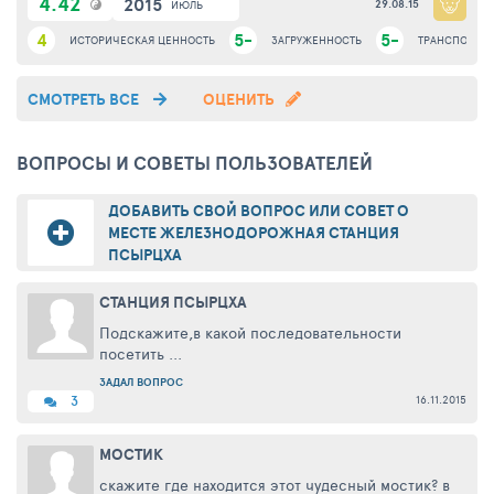
4.42
2015
29.08.15
ИЮЛЬ
4
5-
5-
ИСТОРИЧЕСКАЯ ЦЕННОСТЬ
ЗАГРУЖЕННОСТЬ
ТРАНСПОРТНА
СМОТРЕТЬ ВСЕ
ОЦЕНИТЬ
ВОПРОСЫ И СОВЕТЫ ПОЛЬЗОВАТЕЛЕЙ
ДОБАВИТЬ СВОЙ ВОПРОС ИЛИ СОВЕТ О
МЕСТЕ ЖЕЛЕЗНОДОРОЖНАЯ СТАНЦИЯ
ПСЫРЦХА
СТАНЦИЯ ПСЫРЦХА
Подскажите,в какой последовательности
посетить ...
ЗАДАЛ ВОПРОС
16.11.2015
3
МОСТИК
скажите где находится этот чудесный мостик? в