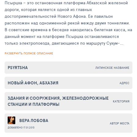
Псырцха – это остановочная платформа Абхазской железной
дороги, которая является одной из главных
достопримечательностей Нового Афона. Ее павильон
расположен над одноименной рекой между двумя тоннелями.
В советские времена в беседке находилась билетная касса, на
данный момент на платформе Псырцха останавливаются
только электропоезда, двигающиеся по маршруту Сухум-
Адлер.
РАЗВЕРНУТЬ ПОЛНОЕ ОПИСАНИЕ
На полу внутри станции нарисована семиконечная звезда,
PSYRTSHA
ЛАТИНСКОЕ НАЗВАНИЕ
которая символизирует путь к гармонии и совершенству, а
также единство духовного и материального развития. С
НОВЫЙ АФОН, АБХАЗИЯ
абхазского языка название остановочной платформы дословно
АДРЕС
переводится как «пихтовый родник», оно было придумано не
зря – около станции произрастают великолепные пихтовые
ЗДАНИЯ И СООРУЖЕНИЯ, ЖЕЛЕЗНОДОРОЖНЫЕ
КАТЕГОРИЯ
леса. Начиная с июня 2011 года, до станции Псырцха открыто
СТАНЦИИ И ПЛАТФОРМЫ
движение пригородных поездов по маршруту Адлер — Батуми.
Посетив это уникальное место, вы не только насладитесь
ВЕРА ЛОБОВА
уникальной архитектурой сооружения, но и полюбуетесь
АВТОР МЕСТА
ДОБАВЛЕНО 17.01.2013
восхитительными пейзажами, а также подышите свежим