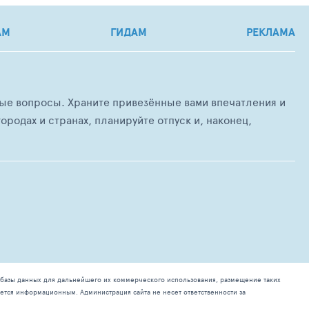
АМ
ГИДАМ
РЕКЛАМА
любые вопросы. Храните привезённые вами впечатления и
ородах и странах, планируйте отпуск и, наконец,
базы данных для дальнейшего их коммерческого использования, размещение таких
ется информационным. Администрация сайта не несет ответственности за