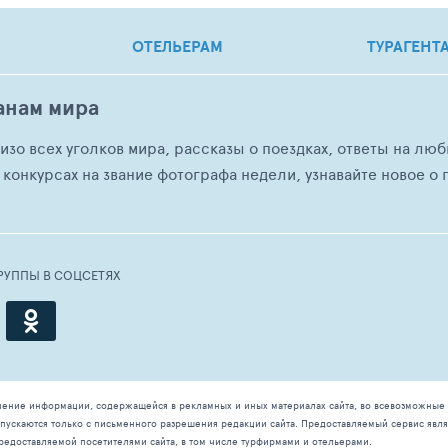
ОТЕЛЬЕРАМ
ТУРАГЕНТ
анам мира
о изо всех уголков мира, рассказы о поездках, ответы на 
 конкурсах на звание фотографа недели, узнавайте новое о г
РУППЫ В СОЦСЕТЯХ
чение информации, содержащейся в рекламных и иных материалах сайта, во всевозможные 
ускаются только с письменного разрешения редакции сайта. Предоставляемый сервис явля
редоставляемой посетителями сайта, в том числе турфирмами и отельерами.