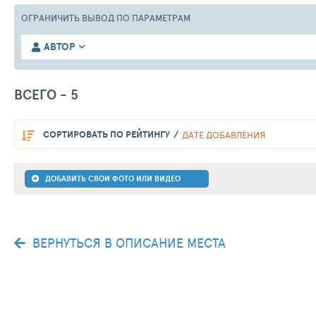
ОГРАНИЧИТЬ ВЫВОД
ПО ПАРАМЕТРАМ
АВТОР
ВСЕГО - 5
СОРТИРОВАТЬ
ПО РЕЙТИНГУ
ДАТЕ ДОБАВЛЕНИЯ
ДОБАВИТЬ СВОИ ФОТО ИЛИ ВИДЕО
5
4
4
3
2
0
0
0
6
0
115
344
312
303
256
КИРОВСК,
КИРОВСК,
КИРОВСК,
КИРОВСК,
КИРОВСК,
ВЕРНУТЬСЯ В ОПИСАНИЕ МЕСТА
СНЕЖНАЯ
СНЕЖНАЯ
СНЕЖНАЯ
СНЕЖНАЯ
СНЕЖНАЯ
ДЕРЕВНЯ
ДЕРЕВНЯ
ДЕРЕВНЯ
ДЕРЕВНЯ
ДЕРЕВНЯ