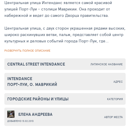
Центральная улица Интенданс является самой красивой
улицей Порт-Луи - столици Маврикии. Она проходит от
набережной и ведет до самого Дворца правительства.
Центральная улица, с двух сторон украшенная рядами высоких,
широко раскинувших ветви, пальм, представляет собой центр
культурных и деловых событий города Порт-Луи, где
сочетаются старинные шедевры архитектурного зодчества с
РАЗВЕРНУТЬ ПОЛНОЕ ОПИСАНИЕ
современными урбанистическими сооружениями,
построенными по последним технологиям.
CENTRAL STREET INTENDANCE
ЛАТИНСКОЕ НАЗВАНИЕ
Гуляя по проспекту, можно увидеть множество старинных
INTENDANCE
зданий разной архитектуры, включая музеи, мечети и жилые
АДРЕС
ПОРТ-ЛУИ, О. МАВРИКИЙ
постройки, и современные, созданные из стекла и бетона,
небоскребы, сверкающие зеркальной поверхностью в лучах
солнца. Это место является центром развлечений, где
ГОРОДСКИЕ РАЙОНЫ И УЛИЦЫ
КАТЕГОРИЯ
расположены основные рестораны и кафе, модные магазины
и крупные торговые центры. Здесь же находятся несколько
ЕЛЕНА АНДРЕЕВА
памятников, главным из которых является памятник,
АВТОР МЕСТА
ДОБАВЛЕНО 13.02.2013
воздвигнутый в честь основателя города Маэ де Лябурдоннэ.