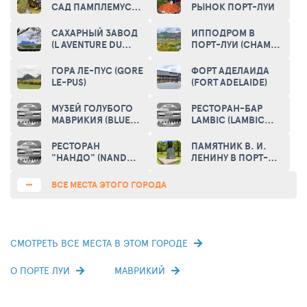
САД ПАМПЛЕМУС
РЫНОК ПОРТ-ЛУИ
(SIR SEEWOOSAGUR
RAMGOOLAM
САХАРНЫЙ ЗАВОД
ИППОДРОМ В
BOTANICAL
(L AVENTURE DU
ПОРТ-ЛУИ (CHAMP
GARDEN)
SUCRE)
DE MARS
RACECOURSE)
ГОРА ЛЕ-ПУС (GORE
ФОРТ АДЕЛАИДА
LE-PUS)
(FORT ADELAIDE)
МУЗЕЙ ГОЛУБОГО
РЕСТОРАН-БАР
МАВРИКИЯ (BLUE
LAMBIC (LAMBIC
PENNY MUSEUM)
RESTAURANT)
РЕСТОРАН
ПАМЯТНИК В. И.
"НАНДО" (NANDOS
ЛЕНИНУ В ПОРТ-
RESTAURANT)
ЛУИ
ВСЕ МЕСТА ЭТОГО ГОРОДА
СМОТРЕТЬ ВСЕ МЕСТА В ЭТОМ ГОРОДЕ
О ПОРТЕ ЛУИ
МАВРИКИЙ