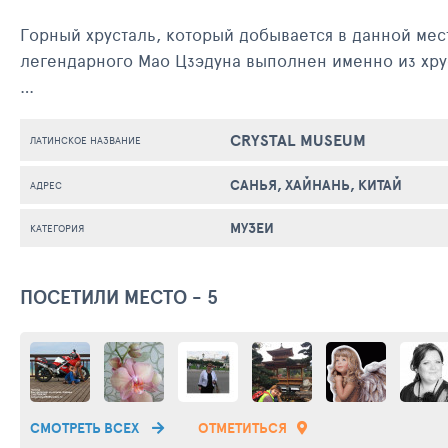
Горный хрусталь, который добывается в данной мес
легендарного Мао Цзэдуна выполнен именно из хру
Экскурсия по музею включает подробный рассказ о 
великолепные хрустальные ювелирные украшения 
CRYSTAL MUSEUM
ЛАТИНСКОЕ НАЗВАНИЕ
САНЬЯ, ХАЙНАНЬ, КИТАЙ
АДРЕС
МУЗЕИ
КАТЕГОРИЯ
ПОСЕТИЛИ МЕСТО - 5
СМОТРЕТЬ ВСЕХ
ОТМЕТИТЬСЯ