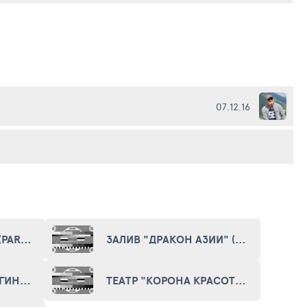
07.12.16
ПАРК "КРАЙ СВЕТА" (PARK "EDGE OF THE WORLD")
ЗАЛИВ "ДРАКОН АЗИИ" (DRAGON OF ASIA GULF)
ЗОЛОТАЯ СТАТУЯ БОГИНИ ГУАНЬИНЬ (GOLDEN STATUE OF GODDESS GUANYIN)
ТЕАТР "КОРОНА КРАСОТЫ" (CROWN OF BEAUTY THEATRE)