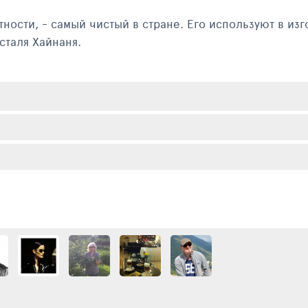
тности, - самый чистый в стране. Его используют в из
сталя Хайнаня.
добыче хрусталя и поэтапное ознакомление с техноло
и сувениры.