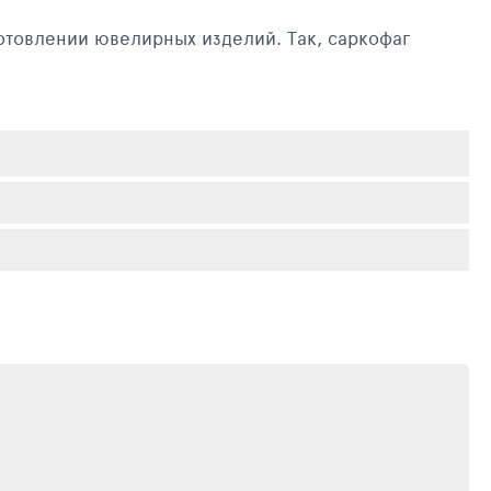
готовлении ювелирных изделий. Так, саркофаг
гией его обработки. Магазин музея предлагает