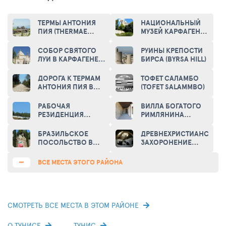
ТЕРМЫ АНТОНИЯ
НАЦИОНАЛЬНЫЙ
ПИЯ (THERMAE
МУЗЕЙ КАРФАГЕНА
ANTONINIANAE)
(NATIONAL MUSEUM
OF CARTHAGE)
СОБОР СВЯТОГО
РУИНЫ КРЕПОСТИ
ЛУИ В КАРФАГЕНЕ
БИРСА (BYRSA HILL)
(CATHEDRALE ST.
LOIS)
ДОРОГА К ТЕРМАМ
ТОФЕТ САЛАМБО
АНТОНИЯ ПИЯ В
(TOFET SALAMMBO)
КАРФАГЕНЕ (ROAD
TO THERMS OF
РАБОЧАЯ
ВИЛЛА БОГАТОГО
ANTONINUS PIUS IN
РЕЗИДЕНЦИЯ
РИМЛЯНИНА
CARTHAGE)
ПРЕЗИДЕНТА
(ROMAN VILLA)
ТУНИСА (WORKING
БРАЗИЛЬСКОЕ
ДРЕВНЕХРИСТИАНСКОЕ
RESIDENCE OF THE
ПОСОЛЬСТВО В
ЗАХОРОНЕНИЕ
PRESIDENT OF
ГАММАРТЕ
ТОФЕТ (ANCIENT
TUNISIA)
(BRAZILIAN
CHRISTIAN BURIAL
ВСЕ МЕСТА ЭТОГО РАЙОНА
EMBASSY)
TOPHET)
СМОТРЕТЬ ВСЕ МЕСТА В ЭТОМ РАЙОНЕ
О ТУНИСЕ
ТУНИС