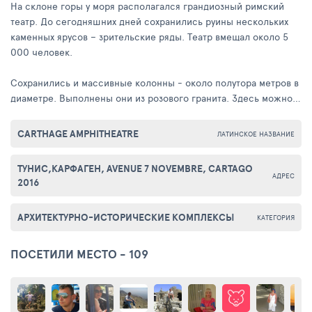
На склоне горы у моря располагался грандиозный римский
театр. До сегодняшних дней сохранились руины нескольких
каменных ярусов – зрительские ряды. Театр вмещал около 5
000 человек.
Сохранились и массивные колонны - около полутора метров в
диаметре. Выполнены они из розового гранита. Здесь можно
увидеть обломки мраморных плит, статуи.
CARTHAGE AMPHITHEATRE
ЛАТИНСКОЕ НАЗВАНИЕ
Сцена же практически не сохранилась. Римский театр сегодня
используется как площадка для выставок и различных
ТУНИС,КАРФАГЕН, AVENUE 7 NOVEMBRE, CARTAGO
представлений.
АДРЕС
2016
АРХИТЕКТУРНО-ИСТОРИЧЕСКИЕ КОМПЛЕКСЫ
КАТЕГОРИЯ
ПОСЕТИЛИ МЕСТО - 109