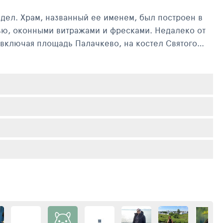
дел. Храм, названный ее именем, был построен в
сью, оконными витражами и фресками. Недалеко от
 включая площадь Палачкево, на костел Святого
и внешнее убранство храма выполнено из