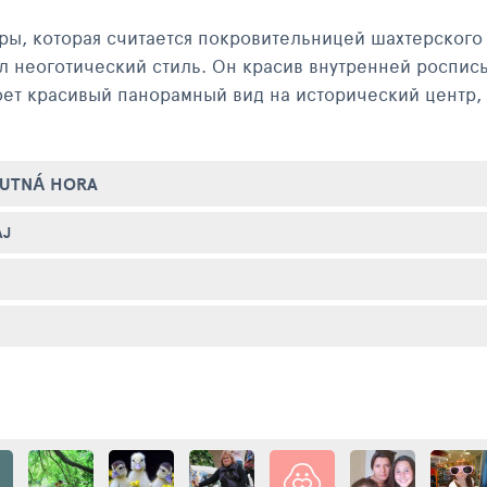
ы, которая считается покровительницей шахтерского 
ял неоготический стиль. Он красив внутренней роспи
оет красивый панорамный вид на исторический центр,
 XII века.
рода: Кладбищенский костел Всех Святых, интерьер 
KUTNÁ HORA
ысль о большой людской смертности.
AJ