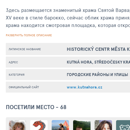
Здесь размещается знаменитый храма Святой Варвар
XV веке в стиле барокко, сейчас облик храма прин
храма находится смотровая площадка, которая откр
Якуба, церковь Девы Марии, на Иезуитский колледж
РАЗВЕРНУТЬ ПОЛНОЕ ОПИСАНИЕ
Примечательна еще одна достопримечательность го
HISTORICKÝ CENTR MĚSTA 
ЛАТИНСКОЕ НАЗВАНИЕ
человеческих костей и черепов, что наводит на м
KUTNÁ HORA, STŘEDOČESKY KR
АДРЕС
ГОРОДСКИЕ РАЙОНЫ И УЛИЦЫ
КАТЕГОРИЯ
www.kutnahora.cz
ОФИЦИАЛЬНЫЙ САЙТ
ПОСЕТИЛИ МЕСТО - 68