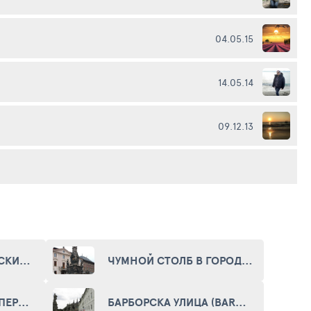
04.05.15
14.05.14
09.12.13
ЧЕШСКИЙ КОРОЛЕВСКИЙ ЦЕНТРАЛЬНЫЙ МОНЕТНЫЙ ДВОР (VLAŠSKÝ DVŮR)
ЧУМНОЙ СТОЛБ В ГОРОДЕ КУТНА-ГОРА (MARIAN COLUMN IN KUTNA HORA)
БАРОЧНАЯ ГАЛЕРЕЯ ПЕРЕД ИЕЗУИТСКИМ КОЛЛЕДЖЕМ (THE BAROQUE JESUIT COLLEGE BEFORE GALLERY)
БАРБОРСКА УЛИЦА (BARBORSKA STR.)