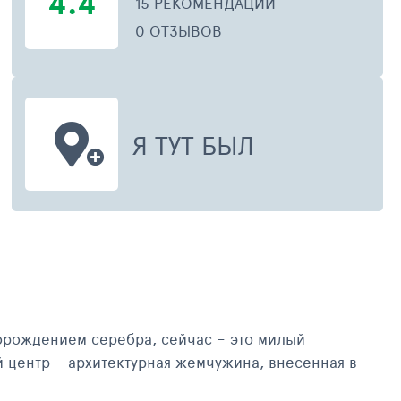
4.4
15 РЕКОМЕНДАЦИЙ
0 ОТЗЫВОВ
Я ТУТ БЫЛ
ЯНВАРЬ 2014
МАЙ 2
торождением серебра, сейчас – это милый
 центр – архитектурная жемчужина, внесенная в