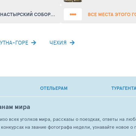
МОНАСТЫРСКИЙ СОБОР ПРЕВОЗНЕСЕНИЯ ДЕВЫ МАРИИ И СВЯТОГО ИОАННА КРЕСТИТЕЛЯ (KOSTEL NANEBEVZETI PANNY MARIE A SVATEHO JANA KRTITELE)
ВСЕ МЕСТА ЭТОГО 
КУТНА-ГОРЕ
ЧЕХИЯ
ОТЕЛЬЕРАМ
ТУРАГЕНТ
анам мира
о изо всех уголков мира, рассказы о поездках, ответы на 
 конкурсах на звание фотографа недели, узнавайте новое о г