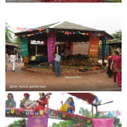
7
0
159
ДЕЛИ, РЫНОК ДИЛЛИ ХААТ
6
0
162