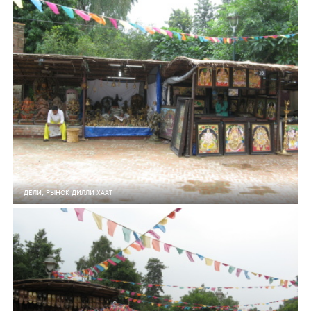
5
0
162
ДЕЛИ, РЫНОК ДИЛЛИ ХААТ
5
0
165