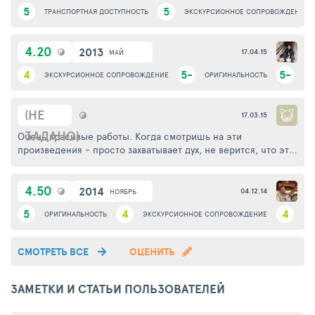
5
5
ТРАНСПОРТНАЯ ДОСТУПНОСТЬ
ЭКСКУРСИОННОЕ СОПРОВОЖДЕНИЕ
4.20
2013
17.04.15
МАЙ
4
5-
5-
ЭКСКУРСИОННОЕ СОПРОВОЖДЕНИЕ
ОРИГИНАЛЬНОСТЬ
МА
(НЕ
17.03.15
ЗАДАНО)
Очень красивые работы. Когда смотришь на эти
произведения - просто захватывает дух, не верится, что это
вышивка!
4.50
2014
04.12.14
НОЯБРЬ
5
4
4
ОРИГИНАЛЬНОСТЬ
ЭКСКУРСИОННОЕ СОПРОВОЖДЕНИЕ
ЗА
СМОТРЕТЬ ВСЕ
ОЦЕНИТЬ
ЗАМЕТКИ И СТАТЬИ ПОЛЬЗОВАТЕЛЕЙ