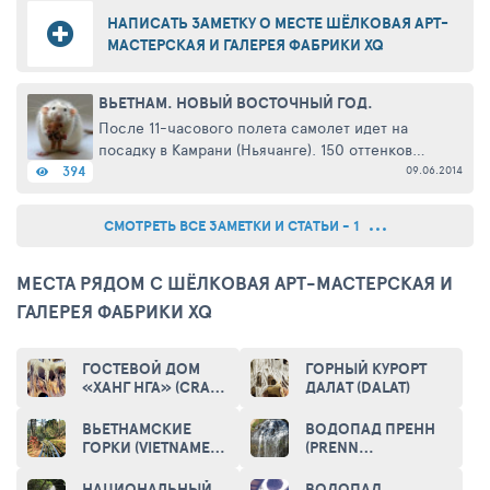
НАПИСАТЬ ЗАМЕТКУ О МЕСТЕ ШЁЛКОВАЯ АРТ-
МАСТЕРСКАЯ И ГАЛЕРЕЯ ФАБРИКИ XQ
ВЬЕТНАМ. НОВЫЙ ВОСТОЧНЫЙ ГОД.
После 11-часового полета самолет идет на
посадку в Камрани (Ньячанге). 150 оттенков
серого российского января раскрашены в
09.06.2014
394
зелено-голубые краски неба, моря, островов...
Их множество, на полуострове ...
СМОТРЕТЬ ВСЕ ЗАМЕТКИ И СТАТЬИ - 1
МЕСТА РЯДОМ С ШЁЛКОВАЯ АРТ-МАСТЕРСКАЯ И
ГАЛЕРЕЯ ФАБРИКИ XQ
ГОСТЕВОЙ ДОМ
ГОРНЫЙ КУРОРТ
«ХАНГ НГА» (CRAZY
ДАЛАТ (DALAT)
HOUSE
GUESTHOUSE)
ВЬЕТНАМСКИЕ
ВОДОПАД ПРЕНН
ГОРКИ (VIETNAMESE
(PRENN
ROLLER COASTER)
WATERFALLS)
НАЦИОНАЛЬНЫЙ
ВОДОПАД