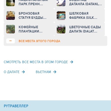
ПАРК ПРЕНН
ДАТАНЛА (DATANLA
(PRENN NATIONAL
WATERFALL)
PARK)
БРОНЗОВАЯ
ШЕЛКОВАЯ
СТАТУЯ БУДДЫ
ФАБРИКА (SILK
ШАКЬЯМУНИ
FACTORY)
(BRONZE
КОФЕЙНЫЕ
ЦВЕТОЧНЫЕ САДЫ
SHAKYAMUNI
ПЛАНТАЦИИ
ДАЛАТА (DALAT
BUDDHA STATUE)
(COFFEE
FLOWER GARDENS)
PLANTATIONS)
ВСЕ МЕСТА ЭТОГО ГОРОДА
СМОТРЕТЬ ВСЕ МЕСТА В ЭТОМ ГОРОДЕ
О ДАЛАТЕ
ВЬЕТНАМ
РУТРАВЕЛЛЕР