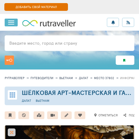
ДОБАВИТЬ СВОЙ МАТЕРИАЛ
Введите место, город или страну
РУТРАВЕЛЛЕР
ПУТЕВОДИТЕЛИ
ВЬЕТНАМ
ДАЛАТ
МЕСТО 37802
ИНФОРМАЦ
ШЁЛКОВАЯ АРТ-МАСТЕРСКАЯ И ГАЛЕРЕЯ ФАБРИКИ XQ
ДАЛАТ
ВЬЕТНАМ
ОТМЕТИТЬСЯ
ПОДЕЛ