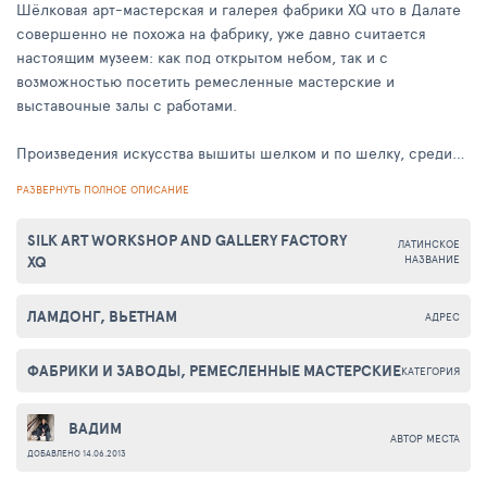
Шёлковая арт-мастерская и галерея фабрики XQ что в Далате
совершенно не похожа на фабрику, уже давно считается
настоящим музеем: как под открытом небом, так и с
возможностью посетить ремесленные мастерские и
выставочные залы с работами.
Произведения искусства вышиты шелком и по шелку, среди
которых есть фантастические двусторонние работы, которые
РАЗВЕРНУТЬ ПОЛНОЕ ОПИСАНИЕ
отличаются эффектом трехмерности. Уникальная структура
шелковой нити и цветовая палитра различает около полутора
SILK ART WORKSHOP AND GALLERY FACTORY
ЛАТИНСКОЕ
тысячи оттенков.
XQ
НАЗВАНИЕ
На одну такую работу вышивальщица тратит от одного до
ЛАМДОНГ, ВЬЕТНАМ
АДРЕС
нескольких месяцев кропотливой работы, которая
оценивается по достоинству, будь то картина по эскизу или
придуманная самой вышивальщицей.
ФАБРИКИ И ЗАВОДЫ, РЕМЕСЛЕННЫЕ МАСТЕРСКИЕ
КАТЕГОРИЯ
В школу вышивальщиц попасть крайне сложно, туда попадают
ВАДИМ
только девушек из хороших семей, а на обучение мастерству
АВТОР МЕСТА
ДОБАВЛЕНО 14.06.2013
вышивания шелком уходит от 5 лет и больше.