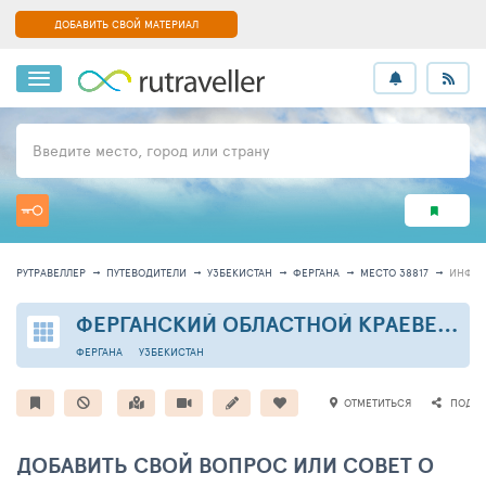
ДОБАВИТЬ СВОЙ МАТЕРИАЛ
Введите место, город или страну
РУТРАВЕЛЛЕР
ПУТЕВОДИТЕЛИ
УЗБЕКИСТАН
ФЕРГАНА
МЕСТО 38817
ИНФО
ФЕРГАНСКИЙ ОБЛАСТНОЙ КРАЕВЕДЧЕСКИЙ МУЗЕЙ
ФЕРГАНА
УЗБЕКИСТАН
ОТМЕТИТЬСЯ
ПОДЕЛ
ДОБАВИТЬ СВОЙ ВОПРОС ИЛИ СОВЕТ О