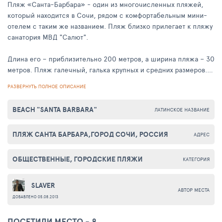
Пляж «Санта-Барбара» - один из многочисленных пляжей,
который находится в Сочи, рядом с комфортабельным мини-
отелем с таким же названием. Пляж близко прилегает к пляжу
санатория МВД "Салют".
Длина его – приблизительно 200 метров, а ширина пляжа – 30
метров. Пляж галечный, галька крупных и средних размеров.
Вход в море достаточно ровный, но как все галечные и
РАЗВЕРНУТЬ ПОЛНОЕ ОПИСАНИЕ
каменистые пляжи не совсем удобен для захода.
BEACH "SANTA BARBARA"
ЛАТИНСКОЕ НАЗВАНИЕ
Одним из преимуществ пляжа «Санта-Барбара» - это въезд,
так как, на собственном автомобиле можно доехать
ПЛЯЖ САНТА БАРБАРА,ГОРОД СОЧИ, РОССИЯ
практически до самого пляжа. На пляже есть всё
АДРЕС
необходимое для отдыха: пункты проката лежаков и зонтиков,
а так же катамаранов и скутеров. Для безопасности создан
ОБЩЕСТВЕННЫЕ, ГОРОДСКИЕ ПЛЯЖИ
КАТЕГОРИЯ
спасательный пост, а так же медицинский пункт. Поставлены
душевые кабинки и раздевалки. Уборка пляжа проходит
SLAVER
ежедневно. Вход на пляж свободный.
АВТОР МЕСТА
ДОБАВЛЕНО 05.08.2013
ПОСЕТИЛИ МЕСТО - 8