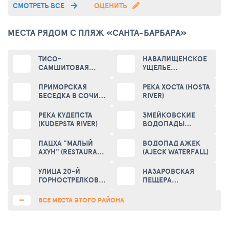
СМОТРЕТЬ ВСЕ
ОЦЕНИТЬ
На пляже лежаки, зонтики, водные развлечения,за
определённую плату, в общем- любой каприз,за ваши
деньги.
МЕСТА РЯДОМ С ПЛЯЖ «САНТА-БАРБАРА»
ТИСО-
НАВАЛИЩЕНСКОЕ
САМШИТОВАЯ
УЩЕЛЬЕ
РОЩА (YEW-TREE
(NAVALISCHENSKOE
GROVE)
GORGE)
ПРИМОРСКАЯ
РЕКА ХОСТА (HOSTA
БЕСЕДКА В СОЧИ
RIVER)
(SEASIDE GAZEBO IN
SOCHI)
РЕКА КУДЕПСТА
ЗМЕЙКОВСКИЕ
(KUDEPSTA RIVER)
ВОДОПАДЫ
(ZMEYKOVSKIE
WATERFALLS)
ПАЦХА "МАЛЫЙ
ВОДОПАД АЖЕК
АХУН" (RESTAURANT
(AJECK WATERFALL)
COMPLEX "MALY
AKHUN")
УЛИЦА 20-Й
НАЗАРОВСКАЯ
ГОРНОСТРЕЛКОВОЙ
ПЕЩЕРА
ДИВИЗИИ (STREET
(NAZAROVSKAYA
20TH MOUNTAIN
CAVE)
ВСЕ МЕСТА ЭТОГО РАЙОНА
DIVISION)