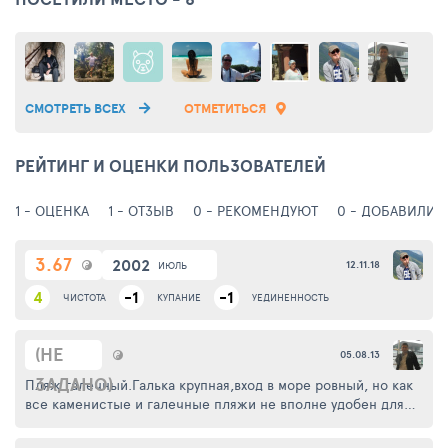
СМОТРЕТЬ ВСЕХ
ОТМЕТИТЬСЯ
РЕЙТИНГ И ОЦЕНКИ ПОЛЬЗОВАТЕЛЕЙ
1 - ОЦЕНКА
1 - ОТЗЫВ
0 - РЕКОМЕНДУЮТ
0 - ДОБАВИЛИ 
3.67
2002
12.11.18
ИЮЛЬ
4
-1
-1
ЧИСТОТА
КУПАНИЕ
УЕДИНЕННОСТЬ
(НЕ
05.08.13
ЗАДАНО)
Пляж галечный.Галька крупная,вход в море ровный, но как
все каменистые и галечные пляжи не вполне удобен для
захода,ибо не все могут ходить по неровным камням, рискуя
подскользнуться, можно повредиться.