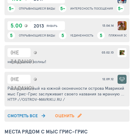
5-
5-
5-
ОТКРЫВАЮЩИЕСЯ ВИДЫ
ИНТЕРЕСНОСТЬ ПОСЕЩЕНИЯ
УЕД
5.00
2013
13.04.14
ЯНВАРЬ
5
5
5
ОТКРЫВАЮЩИЕСЯ ВИДЫ
УЕДИНЕННОСТЬ
ПЛЯЖНАЯ ЗОНА
(НЕ
03.02.13
ЗАДАНО)
нереальные волны!
(НЕ
12.09.12
ЗАДАНО)
Расположенный на южной оконечности острова Маврикий
мыс Грис-Грис заслуживает своего названия за мрачную и
угрюмую атмосферу круглый год. Здесь находится
HTTP://OSTROV-MAVRIKIJ.RU
/
единственный разрыв между барьерными рифами,
окружающими Маврикий. Таким образом, легко получают
СМОТРЕТЬ ВСЕ
ОЦЕНИТЬ
объяснения сильные волны, которые разбивающихся о
скалы у берега.
Купание здесь строго запрещено. Тем не менее, этот мыс
МЕСТА РЯДОМ С МЫС ГРИС-ГРИС
по-прежнему является любимым местом для многих