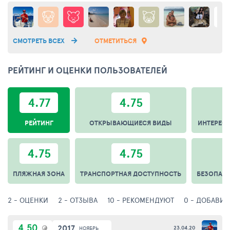
СМОТРЕТЬ ВСЕХ
ОТМЕТИТЬСЯ
РЕЙТИНГ И ОЦЕНКИ ПОЛЬЗОВАТЕЛЕЙ
4.77
4.75
РЕЙТИНГ
ОТКРЫВАЮЩИЕСЯ ВИДЫ
ИНТЕРЕС
4.75
4.75
ПЛЯЖНАЯ ЗОНА
ТРАНСПОРТНАЯ ДОСТУПНОСТЬ
БЕЗОПАС
2 - ОЦЕНКИ
2 - ОТЗЫВА
10 - РЕКОМЕНДУЮТ
0 - ДОБАВИЛ
4.50
2017
23.04.20
НОЯБРЬ