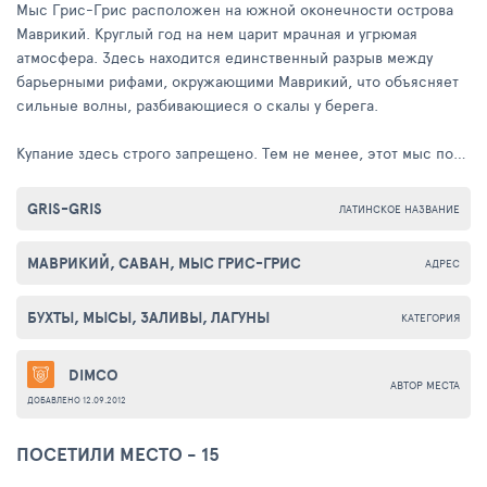
Мыс Грис-Грис расположен на южной оконечности острова
Маврикий. Круглый год на нем царит мрачная и угрюмая
атмосфера. Здесь находится единственный разрыв между
барьерными рифами, окружающими Маврикий, что объясняет
сильные волны, разбивающиеся о скалы у берега.
Купание здесь строго запрещено. Тем не менее, этот мыс по-
прежнему является любимым местом для многих местных
жителей, которые желают устроить здесь пикник и отдохнуть с
GRIS-GRIS
ЛАТИНСКОЕ НАЗВАНИЕ
семьей, друзьями и родственниками. Здесь есть небольшие
магазины, общественные туалеты и размещены пункты
МАВРИКИЙ, САВАН, МЫС ГРИС-ГРИС
АДРЕС
безопасности для многочисленных туристов.
БУХТЫ, МЫСЫ, ЗАЛИВЫ, ЛАГУНЫ
КАТЕГОРИЯ
DIMCO
АВТОР МЕСТА
ДОБАВЛЕНО 12.09.2012
ПОСЕТИЛИ МЕСТО - 15