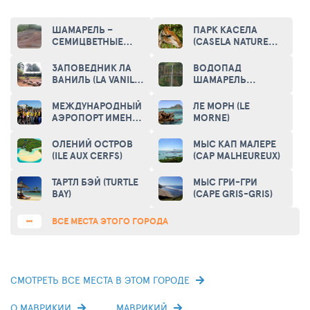
местных жителей, которые желают устроить здесь пикник и
отдохнуть с семьей, друзьями и родственниками.
ШАМАРЕЛЬ –
ПАРК КАСЕЛА
Небольшие магазины, общественные туалеты и пункты
СЕМИЦВЕТНЫЕ
(CASELA NATURE
безопасности были размещены здесь для удобства
ПЕСКИ (THE SEVEN-
AND LEISURE PARK)
туристов, которые прибывают в самую южную точку
COLORED SANDS
ЗАПОВЕДНИК ЛА
ВОДОПАД
OF CHAMAREL)
острова Маврикий в больших количествах. /
ВАНИЛЬ (LA VANILLE
ШАМАРЕЛЬ
RESERVE)
(FABULOUS
CHAMAREL FALLS)
МЕЖДУНАРОДНЫЙ
ЛЕ МОРН (LE
АЭРОПОРТ ИМЕНИ
MORNE)
СЭРА СИВУСАГАРА
РАМГУЛАМА (SIR
ОЛЕНИЙ ОСТРОВ
МЫС КАП МАЛЕРЕ
SEEWOOSAGUR
(ILE AUX CERFS)
(CAP MALHEUREUX)
RAMGOOLAM
INTERNATIONAL
ТАРТЛ БЭЙ (TURTLE
МЫС ГРИ-ГРИ
AIRPORT)
BAY)
(CAPE GRIS-GRIS)
ВСЕ МЕСТА ЭТОГО ГОРОДА
СМОТРЕТЬ ВСЕ МЕСТА В ЭТОМ ГОРОДЕ
О МАВРИКИИ
МАВРИКИЙ