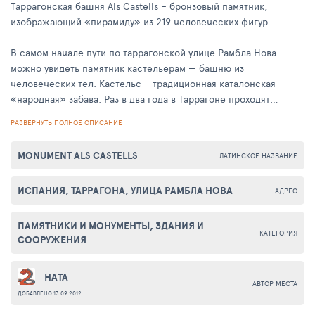
Таррагонская башня Als Castells – бронзовый памятник,
изображающий «пирамиду» из 219 человеческих фигур.
В самом начале пути по таррагонской улице Рамбла Нова
можно увидеть памятник кастельерам — башню из
человеческих тел. Кастельс – традиционная каталонская
«народная» забава. Раз в два года в Таррагоне проходят
соревнования среди лучших команд по кастельсу. Задача игры
РАЗВЕРНУТЬ ПОЛНОЕ ОПИСАНИЕ
– выстроить как можно более высокую и устойчивую башню из
людей. Количество уровней башни доходит до 10, а
MONUMENT ALS CASTELLS
ЛАТИНСКОЕ НАЗВАНИЕ
количество участников первого уровня доходит до нескольких
сотен.
ИСПАНИЯ, ТАРРАГОНА, УЛИЦА РАМБЛА НОВА
АДРЕС
Автором этого уникального монумента является современный
скульптор Франсеск Англес, для творчества которого
ПАМЯТНИКИ И МОНУМЕНТЫ, ЗДАНИЯ И
КАТЕГОРИЯ
свойственно изображение человеческих групп в различных
СООРУЖЕНИЯ
сценах. Памятник был возведен в 1999 году и стал одной из
главных достопримечательностей Таррагоны. Высота
НАТА
композиции равна 11 метрам, а ее вес составляет 12 тонн.
АВТОР МЕСТА
ДОБАВЛЕНО 13.09.2012