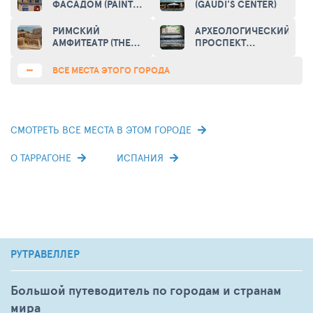
(MEDITERRANEAN
ФАСАДОМ (PAINTED
(GAUDI'S CENTER)
BALCONY VIEWING
HOUSE IN
PLATFORM)
TARRAGONA)
РИМСКИЙ
АРХЕОЛОГИЧЕСКИЙ
АМФИТЕАТР (THE
ПРОСПЕКТ
ROMAN
(ARCHAEOLOGOCAL
AMPHITHEATRE)
AVENUE)
ВСЕ МЕСТА ЭТОГО ГОРОДА
СМОТРЕТЬ ВСЕ МЕСТА В ЭТОМ ГОРОДЕ
О ТАРРАГОНЕ
ИСПАНИЯ
РУТРАВЕЛЛЕР
Большой путеводитель по городам и странам
мира