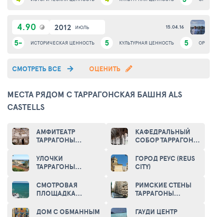
4.90
2012
15.04.16
ИЮЛЬ
5-
5
5
ИСТОРИЧЕСКАЯ ЦЕННОСТЬ
КУЛЬТУРНАЯ ЦЕННОСТЬ
ОРИГИ
СМОТРЕТЬ ВСЕ
ОЦЕНИТЬ
МЕСТА РЯДОМ С ТАРРАГОНСКАЯ БАШНЯ ALS
CASTELLS
АМФИТЕАТР
КАФЕДРАЛЬНЫЙ
ТАРРАГОНЫ
СОБОР ТАРРАГОНЫ
(ROMAN
(CATHEDRAL OF
AMPHITHEATRE OF
TARRAGONA)
УЛОЧКИ
ГОРОД РЕУС (REUS
TARRAGONA)
ТАРРАГОНЫ
CITY)
(TARRAGONA)
СМОТРОВАЯ
РИМСКИЕ СТЕНЫ
ПЛОЩАДКА
ТАРРАГОНЫ
«БАЛКОН
(ROMAN WALL OF
СРЕДИЗЕМНОМОРЬЯ»
TARRAGONA)
ДОМ С ОБМАННЫМ
ГАУДИ ЦЕНТР