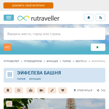
ДОБАВИТЬ СВОЙ МАТЕРИАЛ
Введите место, город или страну
РУТРАВЕЛЛЕР
ПУТЕВОДИТЕЛИ
ФРАНЦИЯ
ПАРИЖ
МЕСТО 61
ИНФОРМАЦИЯ
ЭЙФЕЛЕВА БАШНЯ
ПАРИЖ
ФРАНЦИЯ
ОТМЕТИТЬСЯ
ПОДЕЛ