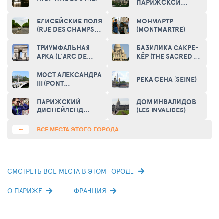
ПАРИЖСКОЙ
БОГОМАТЕРИ
(NOTRE-DAME DE
ЕЛИСЕЙСКИЕ ПОЛЯ
МОНМАРТР
PARIS)
(RUE DES CHAMPS
(MONTMARTRE)
ELYSÉES)
ТРИУМФАЛЬНАЯ
БАЗИЛИКА САКРЕ-
АРКА (L'ARC DE
КЁР (THE SACRED -
TRIOMPHE DE
HEART BASILICA OF
L'ETOILE)
MONTMARTRE)
МОСТ АЛЕКСАНДРА
РЕКА СЕНА (SEINE)
III (PONT
ALEXANDRE III)
ПАРИЖСКИЙ
ДОМ ИНВАЛИДОВ
ДИСНЕЙЛЕНД
(LES INVALIDES)
(DISNEYLAND
RESORT PARIS)
ВСЕ МЕСТА ЭТОГО ГОРОДА
СМОТРЕТЬ ВСЕ МЕСТА В ЭТОМ ГОРОДЕ
О ПАРИЖЕ
ФРАНЦИЯ