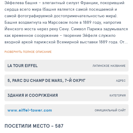
Эйфелева башня – элегантный силуэт Франции, покоривший
сердца всего мира (башня является самой посещаемой и
самой фотографируемой достопримечательностью мира).
Башня воздвигнута на Марсовом поле в 1889 году, напротив
Йенского моста через реку Сену. Символ Парижа задумывался
как временное сооружение – творение Эйфеля служило
входной аркой парижской Всемирной выставки 1889 года. От
планировавшегося сноса (через 20 лет после выставки)
РАЗВЕРНУТЬ ПОЛНОЕ ОПИСАНИЕ
башню спасли радиоантенны, установленные на самом верху.
LA TOUR EIFFEL
ЛАТИНСКОЕ НАЗВАНИЕ
Высота башни составляет 322 метра; опирается
достопримечательность на четыре огромных пилона с
5, PARC DU CHAMP DE MARS, 7-Й ОКРУГ
цементным основанием.
АДРЕС
Башня разделена на три уровня: первый – на высоте 57
ЗДАНИЯ И СООРУЖЕНИЯ
КАТЕГОРИЯ
метров, второй – 115 и третий – 274. На двух первых
платформах находятся рестораны и бары. На 3 платформе
www.eiffel-tower.com
ОФИЦИАЛЬНЫЙ САЙТ
находится маяк с куполом, над которым находится смотровая
площадка на высоте 274 метров: «Увидеть Париж и умереть».
ПОСЕТИЛИ МЕСТО - 587