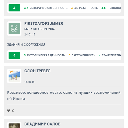
4
4.5
ИСТОРИЧЕСКАЯ ЦЕННОСТЬ
3
ЗАГРУЖЕННОСТЬ
4.5
ТРАНСПОРТНА
FIRSTDAYOFSUMMER
БЫЛА В ОКТЯБРЕ 2014
24.01.15
ЗДАНИЯ И СООРУЖЕНИЯ
4
5
ИСТОРИЧЕСКАЯ ЦЕННОСТЬ
3
ЗАГРУЖЕННОСТЬ
4
ТРАНСПОРТНАЯ Д
СЛОН ТРЕВЕЛ
15.10.13
Красивое, волшебное место, одно из лучших воспоминаний
об Индии.
0
ВЛАДИМИР САЛОВ