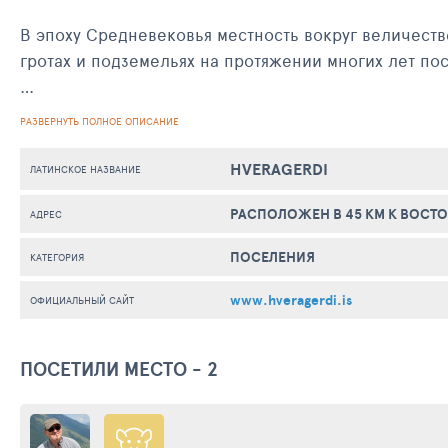
В эпоху Средневековья местность вокруг величеств
гротах и подземельях на протяжении многих лет по
Хверагерди известен своими оранжереями, которые
РАЗВЕРНУТЬ ПОЛНОЕ ОПИСАНИЕ
минеральные источники. Самой знаменитой достопр
растения. Также здесь находится один из самых ин
HVERAGERDI
ЛАТИНСКОЕ НАЗВАНИЕ
"Золотое кольцо" Республики Исландия, который о
РАСПОЛОЖЕН В 45 КМ К ВОСТО
АДРЕС
ПОСЕЛЕНИЯ
КАТЕГОРИЯ
www.hveragerdi.is
ОФИЦИАЛЬНЫЙ САЙТ
ПОСЕТИЛИ МЕСТО - 2