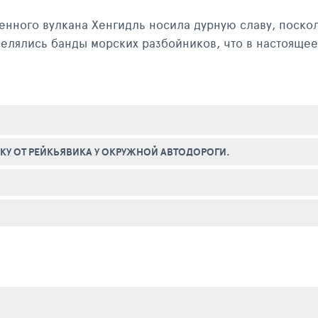
енного вулкана Хенгидль носила дурную славу, поско
селялись банды морских разбойников, что в настоящее
 отапливаются теплыми вулканическими водами. Приме
имечательностью городка является теплица Eden, гд
тересных сувенирных магазинов Исландии. Ввиду всег
рганизованно посещают экскурсионные группы турист
КУ ОТ РЕЙКЬЯВИКА У ОКРУЖНОЙ АВТОДОРОГИ.