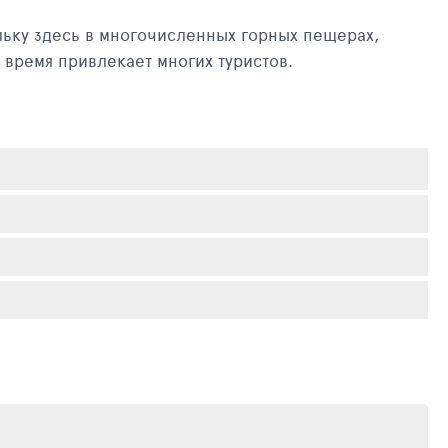
льку здесь в многочисленных горных пещерах,
 время привлекает многих туристов.
чательно, что здесь также имеются и горячие
е круглый год выращиваются экзотические плоды и
о этого Хверагерди включен в популярный маршрут
ов.