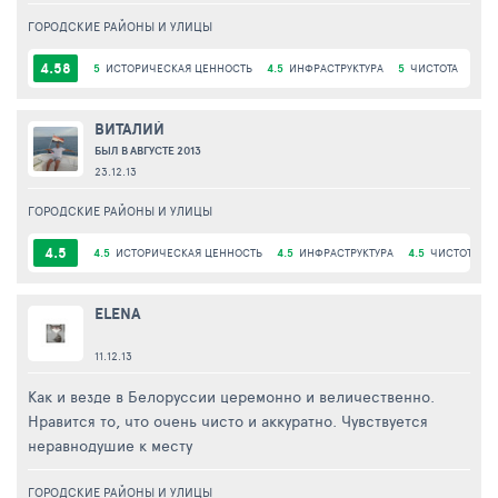
ГОРОДСКИЕ РАЙОНЫ И УЛИЦЫ
4.58
5
ИСТОРИЧЕСКАЯ ЦЕННОСТЬ
4.5
ИНФРАСТРУКТУРА
5
ЧИСТОТА
5
К
ВИТАЛИЙ
БЫЛ В АВГУСТЕ 2013
23.12.13
ГОРОДСКИЕ РАЙОНЫ И УЛИЦЫ
4.5
4.5
ИСТОРИЧЕСКАЯ ЦЕННОСТЬ
4.5
ИНФРАСТРУКТУРА
4.5
ЧИСТОТА
ELENA
11.12.13
Как и везде в Белоруссии церемонно и величественно.
Нравится то, что очень чисто и аккуратно. Чувствуется
неравнодушие к месту
ГОРОДСКИЕ РАЙОНЫ И УЛИЦЫ