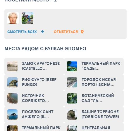
приближением пиратских кораблей.
СМОТРЕТЬ ВСЕХ
ОТМЕТИТЬСЯ
МЕСТА РЯДОМ С ВУЛКАН ЭПОМЕО
ЗАМОК АРАГОНЕЗЕ
ТЕРМАЛЬНЫЙ ПАРК
(CASTELLO
"САДЫ
ARAGONESE)
ПОСЕЙДОНА"
(GARDENS OF
РИФ ФУНГО (REEF
ГОРОДОК ИСКЬЯ
POSEIDON THERMAL
FUNGO)
ПОРТО (ISCHIA
PARK)
PORTO)
ИСТОЧНИК
БОТАНИЧЕСКИЙ
СОРДЖЕТО
САД "ЛА
(SORGETO)
МОРТЕЛЛА"
(GIARDINO LA
ПОСЕЛОК САНТ
БАШНЯ ТОРРИОНЕ
MORTELLA)
АНЖЕЛО (IL
(TORRIONE TOWER)
VILLAGGIO DI
SANT'ANGELO)
ТЕРМАЛЬНЫЙ ПАРК
ЦЕНТРАЛЬНАЯ