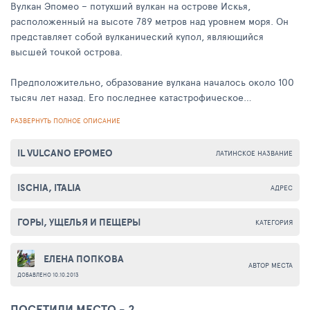
Вулкан Эпомео – потухший вулкан на острове Искья,
расположенный на высоте 789 метров над уровнем моря. Он
представляет собой вулканический купол, являющийся
высшей точкой острова.
Предположительно, образование вулкана началось около 100
тысяч лет назад. Его последнее катастрофическое
извержение состоялось в 1301 году. Однако ученые уверены,
РАЗВЕРНУТЬ ПОЛНОЕ ОПИСАНИЕ
что пробуждение вулкана может случиться в любой момент.
Пока это не произошло, Эпомео является популярным
IL VULCANO EPOMEO
ЛАТИНСКОЕ НАЗВАНИЕ
туристическим объектом. Здесь можно заняться пешим
туризмом, верховой ездой и организовать фантастическую
ISCHIA, ITALIA
фотосессию. В хорошую погоду туристы имеют возможность
АДРЕС
увидеть не только весь остров, а и живописные виды
Тирренского моря.
ГОРЫ, УЩЕЛЬЯ И ПЕЩЕРЫ
КАТЕГОРИЯ
Одна из достопримечательностей вулкана – небольшая
ЕЛЕНА ПОПКОВА
церквушка, выдолбленная в скале. Базилика была основана в
АВТОР МЕСТА
ДОБАВЛЕНО 10.10.2013
XIII веке, долгое время она использовалась в качестве
наблюдательного пункта, с которого следили за
ПОСЕТИЛИ МЕСТО - 2