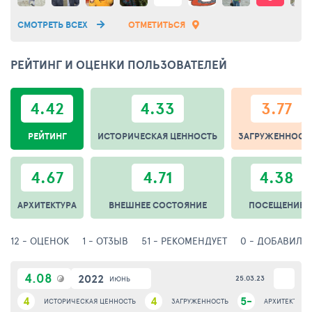
копьем змея, символизируя победу добра над темными силами.
Недалеко от скульптуры расположен мемориал «Колокол
СМОТРЕТЬ ВСЕХ
ОТМЕТИТЬСЯ
Нагасаки», являющийся точной копей колокола «Ангел»,
уцелевшего после атомной бомбардировки 9 августа 1945
года.
РЕЙТИНГ И ОЦЕНКИ ПОЛЬЗОВАТЕЛЕЙ
4.42
4.33
3.77
РЕЙТИНГ
ИСТОРИЧЕСКАЯ ЦЕННОСТЬ
ЗАГРУЖЕННОСТ
4.67
4.71
4.38
АРХИТЕКТУРА
ВНЕШНЕЕ СОСТОЯНИЕ
ПОСЕЩЕНИЕ
12 - ОЦЕНОК
1 - ОТЗЫВ
51 - РЕКОМЕНДУЕТ
0 - ДОБАВИЛИ
4.08
2022
25.03.23
ИЮНЬ
4
4
5-
ИСТОРИЧЕСКАЯ ЦЕННОСТЬ
ЗАГРУЖЕННОСТЬ
АРХИТЕКТУРА