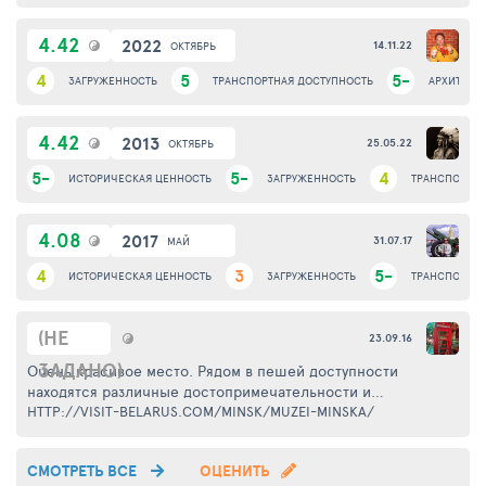
4.42
2022
14.11.22
ОКТЯБРЬ
4
5
5-
ЗАГРУЖЕННОСТЬ
ТРАНСПОРТНАЯ ДОСТУПНОСТЬ
АРХИТЕКТУ
4.42
2013
25.05.22
ОКТЯБРЬ
5-
5-
4
ИСТОРИЧЕСКАЯ ЦЕННОСТЬ
ЗАГРУЖЕННОСТЬ
ТРАНСПОРТНА
4.08
2017
31.07.17
МАЙ
4
3
5-
ИСТОРИЧЕСКАЯ ЦЕННОСТЬ
ЗАГРУЖЕННОСТЬ
ТРАНСПОРТНА
(НЕ
23.09.16
ЗАДАНО)
Очень красивое место. Рядом в пешей доступности
находятся различные достопримечательности и
интересные для туристов места. Очень интересна история
HTTP://VISIT-BELARUS.COM/MINSK/MUZEI-MINSKA/
костела. Его долго использовали не по назначению,
особенно в Советском Союзе. По некоторым дням здесь
СМОТРЕТЬ ВСЕ
ОЦЕНИТЬ
играет великолепный орган. Даже если вы не любитель