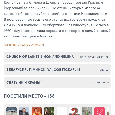
Костёл святых Симона и Елены в народе прозван Красным
(Червоным) за свои кирпичные стены, которые издалека
видны в общем ансамбле зданий на площади Независимости.
В послевоенные годы в его стенах долгое время находился
Дом кино и полноценная оборудованная киностудия. Только в
1990 году здание отдали церкви и с тех пор это самый главный
католический храм в Минске.
РАЗВЕРНУТЬ ПОЛНОЕ ОПИСАНИЕ
Красный костел это не только популярный храм для католиков.
По традиции многие христиане и православные ходят туда на
CHURCH OF SAINTS SIMON AND HELENA
ЛАТИНСКОЕ НАЗВАНИЕ
службу и для молитвы, прихожане очень дружелюбно
относятся к представителям других религий. В костеле
БЕЛАРУСИЯ, Г. МИНСК, УЛ. СОВЕТСКАЯ, 15
действуют девять хоров и постоянно организуются органные
АДРЕС
концерты. На нижних этажах костела находится популярная у
минчан библиотека имени Адама Мицкевича. Под верхней
СВЯТЫНИ И ХРАМЫ
КАТЕГОРИЯ
базиликой находится и поэтический театр.
ПОСЕТИЛИ МЕСТО - 156
Перед костелом находится освященная скульптурная
композиция: Архангел Михаил, считающийся покровителем
белоруской земли, с распростертыми крыльями пронзает