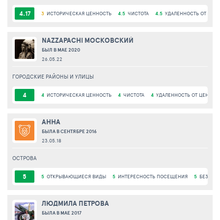
4.17
3
ИСТОРИЧЕСКАЯ ЦЕННОСТЬ
4.5
ЧИСТОТА
4.5
УДАЛЕННОСТЬ ОТ ЦЕН
NAZZAPACHI МОСКОВСКИЙ
БЫЛ В МАЕ 2020
26.05.22
ГОРОДСКИЕ РАЙОНЫ И УЛИЦЫ
4
4
ИСТОРИЧЕСКАЯ ЦЕННОСТЬ
4
ЧИСТОТА
4
УДАЛЕННОСТЬ ОТ ЦЕНТРА
АННА
БЫЛА В СЕНТЯБРЕ 2016
23.05.18
ОСТРОВА
5
5
ОТКРЫВАЮЩИЕСЯ ВИДЫ
5
ИНТЕРЕСНОСТЬ ПОСЕЩЕНИЯ
5
БЕЗОПА
ЛЮДМИЛА ПЕТРОВА
БЫЛА В МАЕ 2017