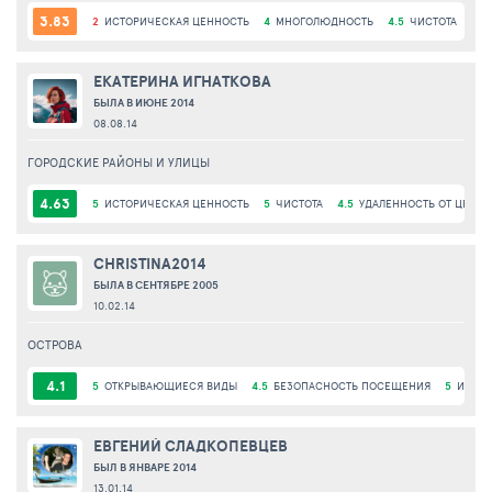
3.83
2
ИСТОРИЧЕСКАЯ ЦЕННОСТЬ
4
МНОГОЛЮДНОСТЬ
4.5
ЧИСТОТА
4
У
ЕКАТЕРИНА ИГНАТКОВА
БЫЛА В ИЮНЕ 2014
08.08.14
ГОРОДСКИЕ РАЙОНЫ И УЛИЦЫ
4.63
5
ИСТОРИЧЕСКАЯ ЦЕННОСТЬ
5
ЧИСТОТА
4.5
УДАЛЕННОСТЬ ОТ ЦЕНТР
CHRISTINA2014
БЫЛА В СЕНТЯБРЕ 2005
10.02.14
ОСТРОВА
4.1
5
ОТКРЫВАЮЩИЕСЯ ВИДЫ
4.5
БЕЗОПАСНОСТЬ ПОСЕЩЕНИЯ
5
ИНТЕ
ЕВГЕНИЙ СЛАДКОПЕВЦЕВ
БЫЛ В ЯНВАРЕ 2014
13.01.14