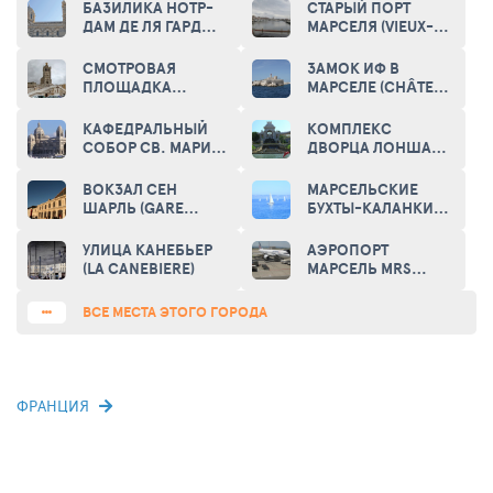
БАЗИЛИКА НОТР-
СТАРЫЙ ПОРТ
ДАМ ДЕ ЛЯ ГАРД
МАРСЕЛЯ (VIEUX-
(THE BASILICA
PORT)
NOTRE-DAME DE LA
СМОТРОВАЯ
ЗАМОК ИФ В
GARDE)
ПЛОЩАДКА
МАРСЕЛЕ (CHÂTEAU
ВОКРУГ СОБОРА
D'IF)
НОТР ДАМ ДЕ ЛЯ
КАФЕДРАЛЬНЫЙ
КОМПЛЕКС
ГАРД (VIEWPOINT
СОБОР СВ. МАРИИ-
ДВОРЦА ЛОНШАН
OF NOTRE DAME DE
МАЖОР
(LONGCHAMP)
LA GARDE)
(CATHEDRALE
ВОКЗАЛ СЕН
МАРСЕЛЬСКИЕ
SAINTE-MARIE-
ШАРЛЬ (GARE
БУХТЫ-КАЛАНКИ
MAJEURE)
SAINT-CHARLES)
(CALANQUES DE
MARSEILLE)
УЛИЦА КАНЕБЬЕР
АЭРОПОРТ
(LA CANEBIERE)
МАРСЕЛЬ MRS
(AÉROPORT
MARSEILLE
ВСЕ МЕСТА ЭТОГО ГОРОДА
PROVENCE)
ФРАНЦИЯ