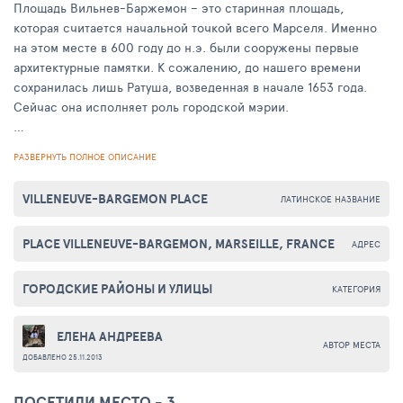
Площадь Вильнев-Баржемон – это старинная площадь,
которая считается начальной точкой всего Марселя. Именно
на этом месте в 600 году до н.э. были сооружены первые
архитектурные памятки. К сожалению, до нашего времени
сохранилась лишь Ратуша, возведенная в начале 1653 года.
Сейчас она исполняет роль городской мэрии.
Площадь занимает выгодное местоположение у самой
РАЗВЕРНУТЬ ПОЛНОЕ ОПИСАНИЕ
набережной. Здесь открываются очень красивые пейзажи на
Лазурный берег. Это очаровательное место оборудовано по
VILLENEUVE-BARGEMON PLACE
ЛАТИНСКОЕ НАЗВАНИЕ
современному проекту местного архитектора Franck
Hammoutène, за что он получил самую престижную награду в
PLACE VILLENEUVE-BARGEMON‎, MARSEILLE, FRANCE
своей отрасли.
АДРЕС
На Вильнев-Баржемон часто проводят развлекательные
ГОРОДСКИЕ РАЙОНЫ И УЛИЦЫ
КАТЕГОРИЯ
концерты. Здесь практически всегда очень людно и шумно
из-за ярмарок под открытым небом. В январе 2013 года на
ЕЛЕНА АНДРЕЕВА
площади был сооружен специальный Павильон М, где можно
АВТОР МЕСТА
ДОБАВЛЕНО 25.11.2013
найти интересующую информацию, а также побывать на
интересных спектаклях на исторические темы. Площадь
ПОСЕТИЛИ МЕСТО - 3