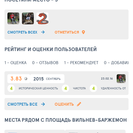
Вильнев-Баржемон привлекает туристов со всего мира не
только большим количеством достопримечательностей, но и
теплым приемом местных жителей.
СМОТРЕТЬ ВСЕХ
ОТМЕТИТЬСЯ
РЕЙТИНГ И ОЦЕНКИ ПОЛЬЗОВАТЕЛЕЙ
1 - ОЦЕНКА
0 - ОТЗЫВОВ
1 - РЕКОМЕНДУЕТ
0 - ДОБАВИЛИ
3.83
2015
23.02.16
СЕНТЯБРЬ
4
4
4
ИСТОРИЧЕСКАЯ ЦЕННОСТЬ
ЧИСТОТА
УДАЛЕННОСТЬ ОТ ЦЕН
СМОТРЕТЬ ВСЕ
ОЦЕНИТЬ
МЕСТА РЯДОМ С ПЛОЩАДЬ ВИЛЬНЕВ-БАРЖЕМОН