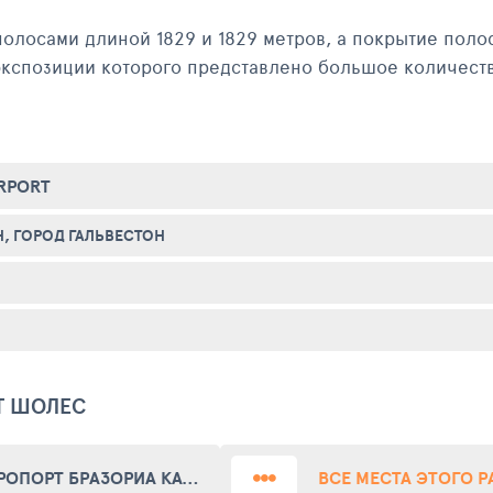
лосами длиной 1829 и 1829 метров, а покрытие полос
 экспозиции которого представлено большое количест
оздушного транспорта (ИАТА) аэропорт Шолес записан
воен код KGLS.
IRPORT
Н, ГОРОД ГАЛЬВЕСТОН
Т ШОЛЕС
АЭРОПОРТ БРАЗОРИА КАУНТИ ТЕХАС ГАЛФ КОСТ РИДЖИНАЛ (AIRPORT BRAZORIA COUNTY TEXAS GULF COAST REGIONAL)
ВСЕ МЕСТА ЭТОГО 