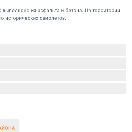
 выполнено из асфальта и бетона. На территории
во исторических самолетов.
 под шифром GLS, а в системе Международной
РАЙОНА