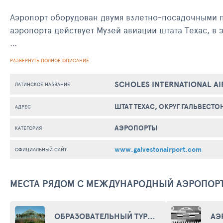
Аэропорт оборудован двумя взлетно-посадочными по
аэропорта действует Музей авиации штата Техас, в
В списке аэропортов Международной ассоциации в
РАЗВЕРНУТЬ ПОЛНОЕ ОПИСАНИЕ
организации гражданской авиации (ИКАО) ему прис
SCHOLES INTERNATIONAL A
ЛАТИНСКОЕ НАЗВАНИЕ
ШТАТ ТЕХАС, ОКРУГ ГАЛЬВЕСТО
АДРЕС
АЭРОПОРТЫ
КАТЕГОРИЯ
www.galvestonairport.com
ОФИЦИАЛЬНЫЙ САЙТ
МЕСТА РЯДОМ С МЕЖДУНАРОДНЫЙ АЭРОПОР
ОБРАЗОВАТЕЛЬНЫЙ ТУРИСТИЧЕСКИЙ КОМПЛЕКС "МУДИ ГАРДЕНС" (MOODY GARDENS EDUCATIONAL TOURIST DESTINATION)