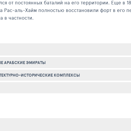
ся от постоянных баталий на его территории. Еще в 
а Рас-аль-Хайм полностью восстановили форт в его п
а в частности.
сторический объект. Но помимо этого, любой человек,
практически весь эмират Рас-аль-Хайм. Сюда ведут пу
который выбрал местом своего отдыха ОАЭ, просто обяз
иколепными и уникальными видами с башен форта.
Е АРАБСКИЕ ЭМИРАТЫ
ТЕКТУРНО-ИСТОРИЧЕСКИЕ КОМПЛЕКСЫ