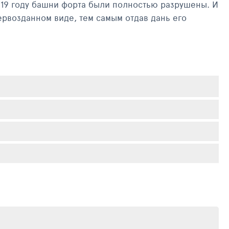
1819 году башни форта были полностью разрушены. И
ервозданном виде, тем самым отдав дань его
 прежде всего, оценит виды, открывающиеся с
ти фотографов со всех стран. Такая панорама, как с
ан посетить форт Дхайя, чтобы углубиться в