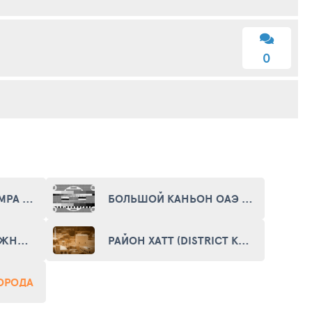
0
ГОЛЬФ-КЛУБ АЛЬ ХАМРА (AL HAMRA GOLF CLUB)
БОЛЬШОЙ КАНЬОН ОАЭ ВАДИ БИ (GRAND CANYON UAE WADI BIH)
ГОРОДСКАЯ НАБЕРЕЖНАЯ РАС АЛЬ ХАЙМА (СITY QUAY OF RAS AL-KHAIMAH)
РАЙОН ХАТТ (DISTRICT KHATT)
ГОРОДА