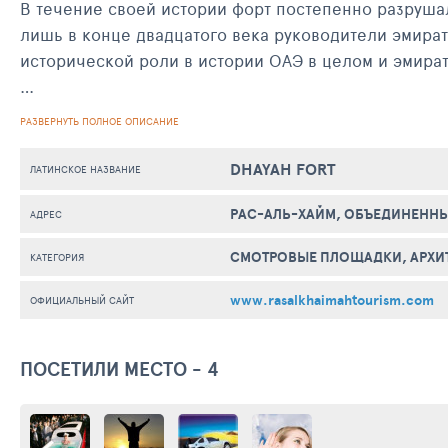
В течение своей истории форт постепенно разрушал
лишь в конце двадцатого века руководители эмират
исторической роли в истории ОАЭ в целом и эмират
Многих, конечно, привлекает экскурсия на такой и
РАЗВЕРНУТЬ ПОЛНОЕ ОПИСАНИЕ
высших точек форта Дхайя. С него просматривается 
форта, большая редкость. Так что, каждый турист, 
DHAYAH FORT
ЛАТИНСКОЕ НАЗВАНИЕ
интереснейшую историю страны и насладиться вел
РАС-АЛЬ-ХАЙМ, ОБЪЕДИНЕННЫ
АДРЕС
СМОТРОВЫЕ ПЛОЩАДКИ, АРХИ
КАТЕГОРИЯ
www.rasalkhaimahtourism.com
ОФИЦИАЛЬНЫЙ САЙТ
ПОСЕТИЛИ МЕСТО - 4