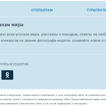
ОТЕЛЬЕРАМ
ТУРАГЕНТ
анам мира
о изо всех уголков мира, рассказы о поездках, ответы на 
 конкурсах на звание фотографа недели, узнавайте новое о г
РУППЫ В СОЦСЕТЯХ
чение информации, содержащейся в рекламных и иных материалах сайта, во всевозможные 
ускаются только с письменного разрешения редакции сайта. Предоставляемый сервис явля
редоставляемой посетителями сайта, в том числе турфирмами и отельерами.