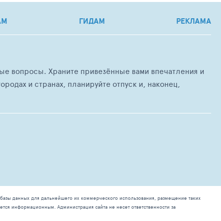
АМ
ГИДАМ
РЕКЛАМА
любые вопросы. Храните привезённые вами впечатления и
ородах и странах, планируйте отпуск и, наконец,
базы данных для дальнейшего их коммерческого использования, размещение таких
ется информационным. Администрация сайта не несет ответственности за