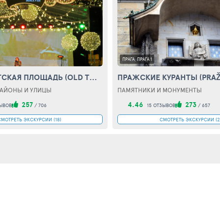
ПРАГА, ПРАГА 1
СТАРОМЕСТСКАЯ ПЛОЩАДЬ (OLD TOWN SQUARE)
АЙОНЫ И УЛИЦЫ
ПАМЯТНИКИ И МОНУМЕНТЫ
257
4.46
273
ЫВОВ
/
706
15 ОТЗЫВОВ
/
657
СМОТРЕТЬ ЭКСКУРСИИ (18)
СМОТРЕТЬ ЭКСКУРСИИ (2