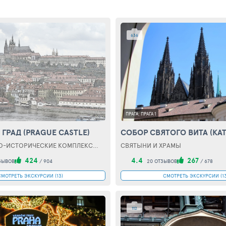
636
ПРАГА, ПРАГА 1
ГРАД (PRAGUE CASTLE)
АРХИТЕКТУРНО-ИСТОРИЧЕСКИЕ КОМПЛЕКСЫ, ЗДАНИЯ И СООРУЖЕНИЯ
СВЯТЫНИ И ХРАМЫ
424
4.4
267
ЗЫВОВ
/
904
20 ОТЗЫВОВ
/
678
СМОТРЕТЬ ЭКСКУРСИИ (13)
СМОТРЕТЬ ЭКСКУРСИИ (13
112