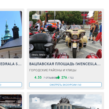
190
ПРАГА, ПРАГА 1
СОБОР СВЯТОГО ВИТА (KATEDRALA ST VITA)
ВАЦЛАВСКАЯ ПЛОЩАДЬ (WENCESLAS SQUARE)
ГОРОДСКИЕ РАЙОНЫ И УЛИЦЫ
4.33
276
7 ОТЗЫВОВ
/
722
)
СМОТРЕТЬ ЭКСКУРСИИ (14)
76