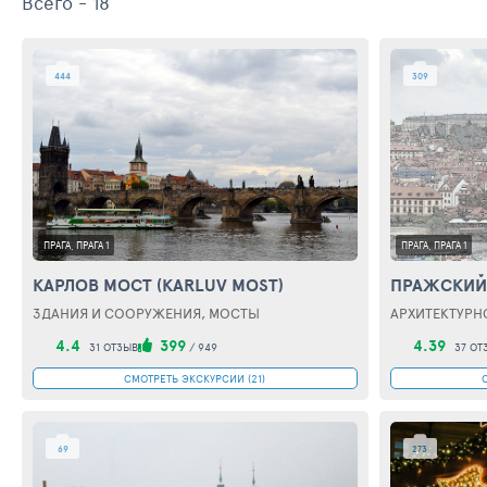
Всего - 18
444
309
ПРАГА, ПРАГА 1
ПРАГА, ПРАГА 1
КАРЛОВ МОСТ (KARLUV MOST)
ПРАЖСКИЙ 
ЗДАНИЯ И СООРУЖЕНИЯ, МОСТЫ
4.4
399
4.39
31 ОТЗЫВ
/
949
37 ОТ
СМОТРЕТЬ ЭКСКУРСИИ (21)
69
273