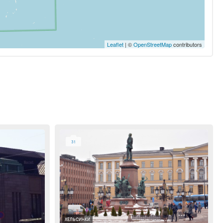
Leaflet
| ©
OpenStreetMap
contributors
31
ХЕЛЬСИНКИ