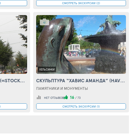
)
СМОТРЕТЬ ЭКСКУРСИИ (2)
10
ХЕЛЬСИНКИ
УНИВЕРМАГ «СТОКМАНН» («STOCKMANN»)
СКУЛЬПТУРА “ХАВИС АМАНДА” (HAVIS AMANDA)
ПАМЯТНИКИ И МОНУМЕНТЫ
16
НЕТ ОТЗЫВОВ
/
73
)
СМОТРЕТЬ ЭКСКУРСИИ (1)