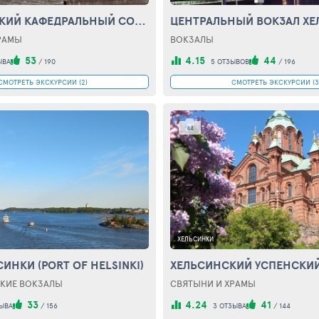
ЛЮТЕРАНСКИЙ КАФЕДРАЛЬНЫЙ СОБОР (HELSINGIN TUOMIOKIRKKO)
РАМЫ
ВОКЗАЛЫ
53
4.15
44
ЫВА
/
190
5 ОТЗЫВОВ
/
196
СМОТРЕТЬ ЭКСКУРСИИ (2)
СМОТРЕТЬ ЭКСКУРСИИ (3
44
ХЕЛЬСИНКИ
ИНКИ (PORT OF HELSINKI)
КИЕ ВОКЗАЛЫ
СВЯТЫНИ И ХРАМЫ
33
4.24
41
ЫВА
/
156
3 ОТЗЫВА
/
144