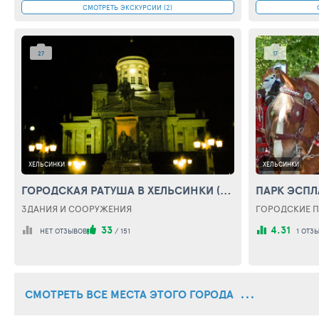
СМОТРЕТЬ ЭКСКУРСИИ (2)
27
17
ХЕЛЬСИНКИ
ХЕЛЬСИНКИ
ГОРОДСКАЯ РАТУША В ХЕЛЬСИНКИ (TOWN HALL (HELSINKI))
ПАРК ЭСПЛ
ЗДАНИЯ И СООРУЖЕНИЯ
ГОРОДСКИЕ П
33
4.31
НЕТ ОТЗЫВОВ
/
151
1 ОТЗ
СМОТРЕТЬ ВСЕ МЕСТА ЭТОГО ГОРОДА