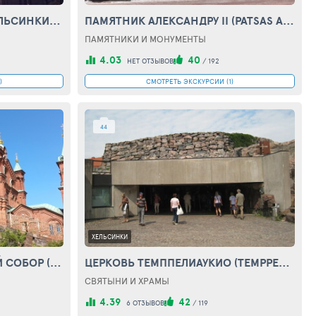
ЦЕНТРАЛЬНЫЙ ВОКЗАЛ ХЕЛЬСИНКИ (HELSINKI CENTRAL RAILWAY STATION)
ПАМЯТНИК АЛЕКСАНДРУ II (PATSAS ALEKSANTERI II HELSINKI)
ПАМЯТНИКИ И МОНУМЕНТЫ
4.03
40
НЕТ ОТЗЫВОВ
/
192
)
СМОТРЕТЬ ЭКСКУРСИИ (1)
44
ХЕЛЬСИНКИ
ХЕЛЬСИНСКИЙ УСПЕНСКИЙ СОБОР (USPENSKI CATHEDRAL IN HELSINKI)
ЦЕРКОВЬ ТЕМППЕЛИАУКИО (TEMPPELIAUKIO)
СВЯТЫНИ И ХРАМЫ
4.39
42
6 ОТЗЫВОВ
/
119