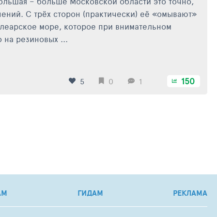
ольшая – больше Московской области это точно,
нений. С трёх сторон (практически) её «омывают»
Балеарское море, которое при внимательном
на резиновых ...
150
5
0
1
ЬЯН
,
ФРАНЦИЯ
,
ФРАНЦИЯ
,
НОРМАНДИЯ
,
ЭТРЕТА
,
ФРАНЦИЯ
,
БИАРР
АМ
ГИДАМ
РЕКЛАМА