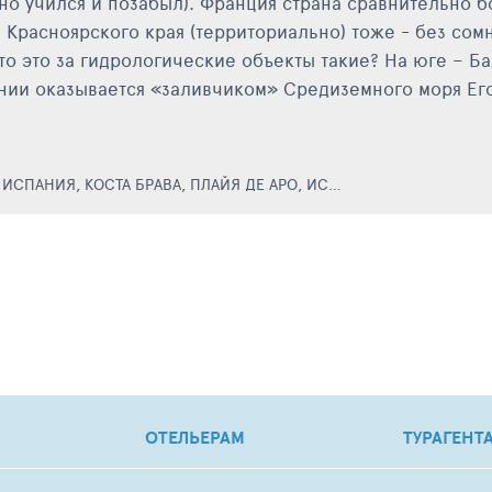
но учился и позабыл). Франция страна сравнительно б
 Красноярского края (территориально) тоже - без сом
что это за гидрологические объекты такие? На юге – 
нии оказывается «заливчиком» Средиземного моря Его 
,
ИСПАНИЯ
,
КОСТА БРАВА
,
ПЛАЙЯ ДЕ АРО
,
ИСПАНИЯ
,
САН-СЕБАСТ
ОТЕЛЬЕРАМ
ТУРАГЕНТ