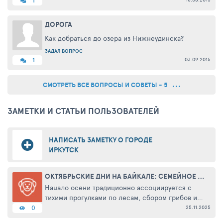
1
ДОРОГА
Как добраться до озера из Нижнеудинска?
ЗАДАЛ ВОПРОС
03.09.2015
1
СМОТРЕТЬ ВСЕ ВОПРОСЫ И СОВЕТЫ - 5
ЗАМЕТКИ И СТАТЬИ ПОЛЬЗОВАТЕЛЕЙ
НАПИСАТЬ ЗАМЕТКУ О ГОРОДЕ
ИРКУТСК
ОКТЯБРЬСКИЕ ДНИ НА БАЙКАЛЕ: СЕМЕЙНОЕ ПУТЕШЕСТВИЕ В МИР ГАРМОНИИ И КРАСОТЫ
Начало осени традиционно ассоциируется с
тихими прогулками по лесам, сбором грибов и
осенним шармом русской природы. Но однажды
25.11.2025
0
мы решили сменить привычные маршруты и