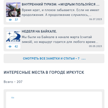
отправиться на самый глубокий ...
ВНУТРЕННИЙ ТУРИЗМ: «МУДРЫМ ПОЛЬЗУЙСЯ ДЕВИЗОМ, БУДЬ ГОТОВ К ЛЮБЫМ СЮРПРИЗАМ». СЕРИЯ ВТОРАЯ
Время идет, и плохое забывается. Если не имеет
продолжения. А продолжение случилось,
только несколько в другом варианте. Дело было
06.07.2023
37
на Байкале. И тур и туристическую кампанию
выбирала очень тщательно. ...
НЕДЕЛЯ НА БАЙКАЛЕ.
Мы были на Байкале в начале марта (считай
зимой), но маршрут годится для любого времени
года. Для первого знакомства хотелось
05.05.2023
42
посмотреть и Байкальский лёд, и КБЖД, и всё-
всё. И побольше. И подешевле. ...
СМОТРЕТЬ ВСЕ ЗАМЕТКИ И СТАТЬИ - 7
ИНТЕРЕСНЫЕ МЕСТА В ГОРОДЕ ИРКУТСК
Всего - 207
136