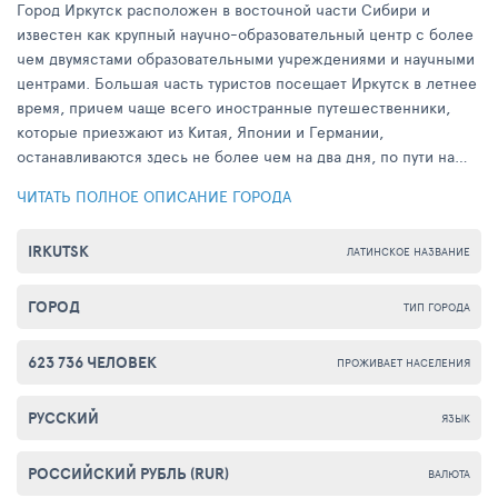
Город Иркутск расположен в восточной части Сибири и
известен как крупный научно-образовательный центр с более
чем двумястами образовательными учреждениями и научными
центрами. Большая часть туристов посещает Иркутск в летнее
время, причем чаще всего иностранные путешественники,
которые приезжают из Китая, Японии и Германии,
останавливаются здесь не более чем на два дня, по пути на
Байкал. Не редко в Иркутск прибывают и те, кто желает
ЧИТАТЬ ПОЛНОЕ ОПИСАНИЕ ГОРОДА
пройти санаторно-курортное лечение в одном из нескольких
лечебно-профилактических санаториев города.
IRKUTSK
ЛАТИНСКОЕ НАЗВАНИЕ
ГОРОД
ТИП ГОРОДА
623 736 ЧЕЛОВЕК
ПРОЖИВАЕТ НАСЕЛЕНИЯ
РУССКИЙ
ЯЗЫК
РОССИЙСКИЙ РУБЛЬ (RUR)
ВАЛЮТА