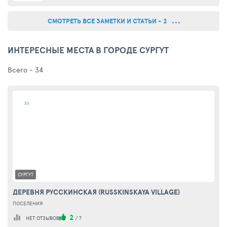
поцеловать – или наоборот: дитя обнять… Прям
как в кино: кому цветы, кому ...
СМОТРЕТЬ ВСЕ ЗАМЕТКИ И СТАТЬИ - 2
ИНТЕРЕСНЫЕ МЕСТА В ГОРОДЕ СУРГУТ
Всего - 34
55
СУРГУТ
ДЕРЕВНЯ РУССКИНСКАЯ (RUSSKINSKAYA VILLAGE)
ПОСЕЛЕНИЯ
2
НЕТ ОТЗЫВОВ
/
7