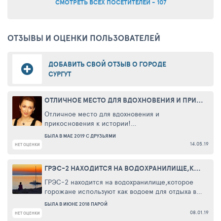
СМОТРЕТЬ ВСЕХ ПОСЕТИТЕЛЕЙ - 107
ОТЗЫВЫ И ОЦЕНКИ ПОЛЬЗОВАТЕЛЕЙ
ДОБАВИТЬ СВОЙ ОТЗЫВ О ГОРОДЕ
СУРГУТ
ОТЛИЧНОЕ МЕСТО ДЛЯ ВДОХНОВЕНИЯ И ПРИКОСНОВЕНИЯ ...
Отличное место для вдохновения и
прикосновения к истории!
За небольшую стоимость можно попробовать
БЫЛА В МАЕ 2019 С ДРУЗЬЯМИ
себя кузнецом и поучаствовать в мастер-классе
14.05.19
НЕТ ОЦЕНКИ
по ковке изделия. Гвоздик, подкова, улитка или
СЕРВИСОВ
даже один из старейших ножей - куябрик!
ГРЭС-2 НАХОДИТСЯ НА ВОДОХРАНИЛИЩЕ,КОТОРОЕ ГОРОЖАНЕ ...
Интересно поучаствовать будет в этом деле как
детям, так и взрослым - мероприятия подходят
ГРЭС-2 находится на водохранилище,которое
для любой физической подготовки.
горожане используют как водоем для отдыха в
летнее время. Сюда приезжают купаться
БЫЛА В ИЮНЕ 2018 ПАРОЙ
В программе мастер-класса не только ковка
семьями,с детьми,много молодежи. Ходит
08.01.19
НЕТ ОЦЕНКИ
самого предмета, но и небольшой
автобус.