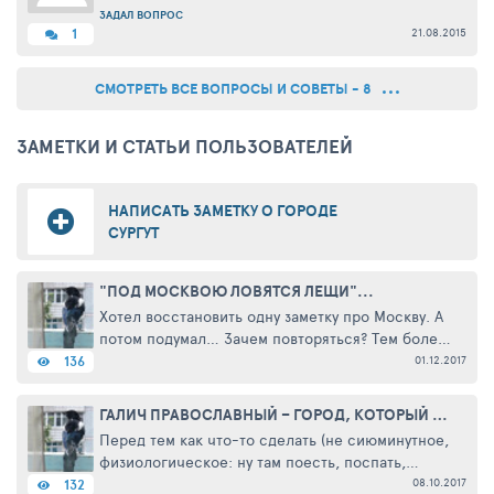
ЗАДАЛ ВОПРОС
21.08.2015
1
СМОТРЕТЬ ВСЕ ВОПРОСЫ И СОВЕТЫ - 8
ЗАМЕТКИ И СТАТЬИ ПОЛЬЗОВАТЕЛЕЙ
НАПИСАТЬ ЗАМЕТКУ О ГОРОДЕ
СУРГУТ
"ПОД МОСКВОЮ ЛОВЯТСЯ ЛЕЩИ"...
Хотел восстановить одну заметку про Москву. А
потом подумал… Зачем повторяться? Тем более,
в том рассказике было обещание по
01.12.2017
136
"Щелковскому шоссе" прокатиться, в «дебри»
подмосковные забраться". ...
ГАЛИЧ ПРАВОСЛАВНЫЙ – ГОРОД, КОТОРЫЙ МЫ ПОТЕРЯЛИ
Перед тем как что-то сделать (не сиюминутное,
физиологическое: ну там поесть, поспать,
женщину любимую обнять, дитя родного
08.10.2017
132