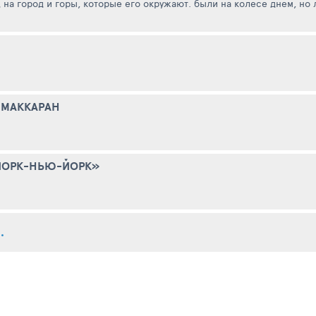
 на город и горы, которые его окружают. были на колесе днем, но
м цена билета вечером дороже
 МАККАРАН
ЙОРК-НЬЮ-ЙОРК»