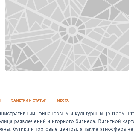
ЛАС-ВЕГАС, КАЗИНО VENETIAN
ЛА
Ы
ЗАМЕТКИ И СТАТЬИ
МЕСТА
инистративным, финансовым и культурным центром шта
толица развлечений и игорного бизнеса. Визитной кар
раны, бутики и торговые центры, а также атмосфера н