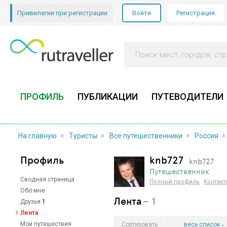
Привилегии при регистрации
Войти
Регистрация
ПРОФИЛЬ
ПУБЛИКАЦИИ
ПУТЕВОДИТЕЛИ
»
»
»
»
На главную
Туристы
Все путешественники
Россия
Профиль
knb727
knb727
Путешественник
Сводная страница
Полный профиль
Контакт
Обо мне
Лента
– 1
Друзья
1
Лента
Мои путешествия
Сортировать
весь список