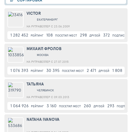
СОРТИРОВКА
VICTOR
ЕКАТЕРИНБУРГ
НА РУТРАВЕЛЛЕР С 23.06.2009
1 282 452
108
298
372
РЕЙТИНГ
ПОСЕТИЛ МЕСТ
ДРУЗЕЙ
ПОДПИСЧИК
МИХАИЛ ФРОЛОВ
МОСКВА
НА РУТРАВЕЛЛЕР С 27.07.2015
1 076 393
30 395
2 471
1 808
РЕЙТИНГ
ПОСЕТИЛ МЕСТ
ДРУЗЕЙ
ПОД
ТАТЬЯНА
ЧЕЛЯБИНСК
НА РУТРАВЕЛЛЕР С 09.03.2013
1 064 926
3 160
260
293
РЕЙТИНГ
ПОСЕТИЛ МЕСТ
ДРУЗЕЙ
ПОДПИСЧ
NATAHA IVANOVA