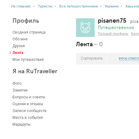
»
»
»
»
На главную
Туристы
Все путешественники
Украина
Харько
Профиль
pisanen75
pisa
Путешественник
Сводная страница
Полный профиль
Конт
Обо мне
Лента
– 0
Друзья
Лента
Сортировать
весь списо
Мои путешествия
Я на RuTraveller
Фото
Заметки
Вопросы и советы
Оценки и отзывы
Записи сообществ
Места и события
Маршруты