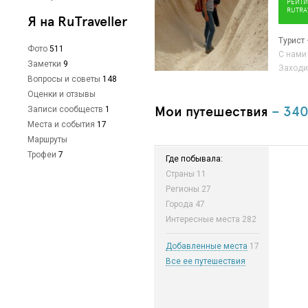
РЕЙТИ
RUTRA
Я на RuTraveller
Турист
Фото
511
С нами 
Заметки
9
Заходи
Вопросы и советы
148
Оценки и отзывы
Мои путешествия
– 34
Записи сообществ
1
Места и события
17
Маршруты
Трофеи
7
Где побывала:
Страны
11
Регионы
27
Города
47
Интересные места
282
Добавленные места
17
Все ее путешествия