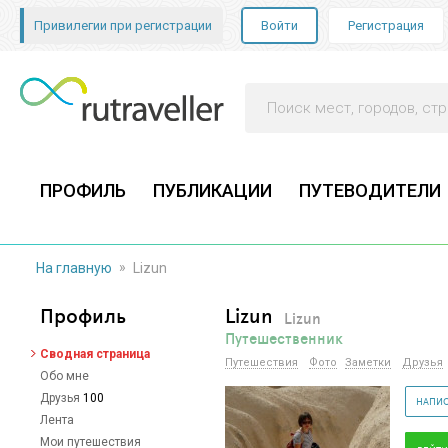
Привилегии при регистрации
Войти
Регистрация
ПРОФИЛЬ
ПУБЛИКАЦИИ
ПУТЕВОДИТЕЛИ
»
На главную
Lizun
Профиль
Lizun
Lizun
Путешественник
Сводная страница
Путешествия
Фото
Заметки
Друзья
Обо мне
Друзья
100
НАПИС
Лента
Мои путешествия