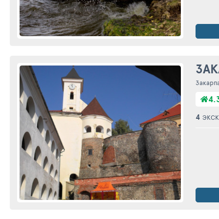
ЗАК
Закарп
4.
4
ЭКСК