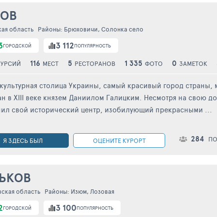
ВОВ
кая область
Районы:
Брюховичи
,
Солонка село
3
3 112
ГОРОДСКОЙ
ПОПУЛЯРНОСТЬ
116
5
1 335
0
КУРСИЙ
МЕСТ
РЕСТОРАНОВ
ФОТО
ЗАМЕТОК
культурная столица Украины, самый красивый город страны, 
н в ХIII веке князем Даниилом Галицким. Несмотря на свою 
ил свой исторический центр, изобилующий прекрасными ...
284
ПО
Я ЗДЕСЬ БЫЛ
ОЦЕНИТЕ КУРОРТ
ЬКОВ
вская область
Районы:
Изюм
,
Лозовая
2
3 100
ГОРОДСКОЙ
ПОПУЛЯРНОСТЬ