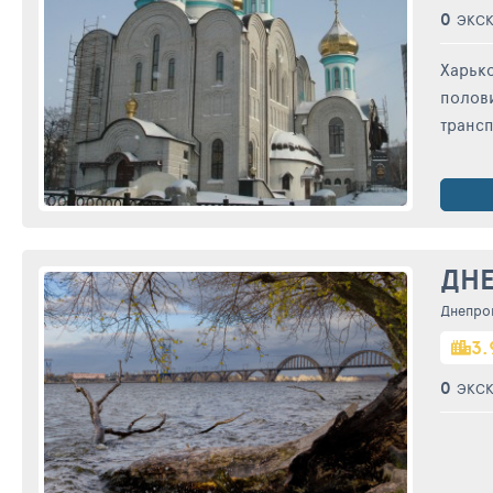
0
ЭКС
Харько
полови
трансп
ДН
Днепро
3.
0
ЭКС