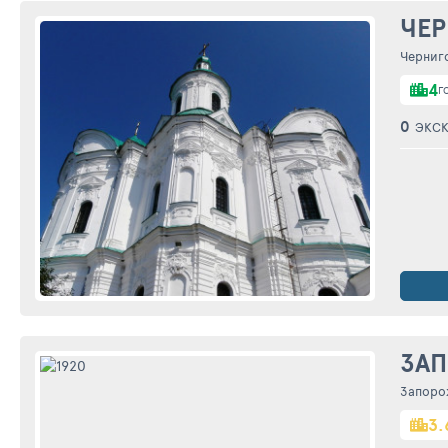
ЧЕ
Черниг
4
Г
0
ЭКС
ЗА
Запоро
3.