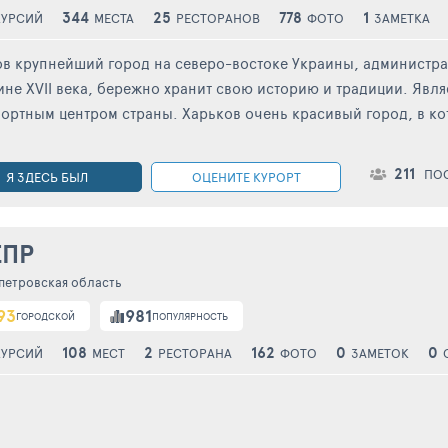
344
25
778
1
КУРСИЙ
МЕСТА
РЕСТОРАНОВ
ФОТО
ЗАМЕТКА
в крупнейший город на северо-востоке Украины, администра
не XVII века, бережно хранит свою историю и традиции. Яв
ортным центром страны. Харьков очень красивый город, в кот
211
ПО
Я ЗДЕСЬ БЫЛ
ОЦЕНИТЕ КУРОРТ
ЕПР
петровская область
93
981
ГОРОДСКОЙ
ПОПУЛЯРНОСТЬ
108
2
162
0
0
КУРСИЙ
МЕСТ
РЕСТОРАНА
ФОТО
ЗАМЕТОК