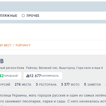
ПЛЯЖНЫЕ
ПРОЧЕЕ
ВУ МЕСТ
РЕЙТИНГУ
В
ный регион Киев
Районы:
Великий лес
,
Вышгород
,
Гора село
и еще 4
42
12 677
ГОРОДСКОЙ
ПОПУЛЯРНОСТЬ
274
3
3 377
5
КУРСИЙ
МЕСТА
РЕСТОРАНА
ФОТО
ЗАМЕТОК
толица Украины, мать городов русских и один из самых зелё
го занимают лесопарки, парки и сады. С него начиналась ист