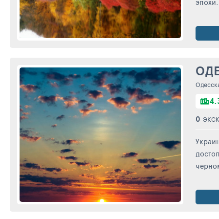
эпохи.
ОД
Одесск
4.
0
ЭКС
Украин
достоп
черном