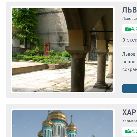
ЛЬ
Львовс
4.
0
ЭКС
Львов 
основа
сохран
ХАР
Харько
4.