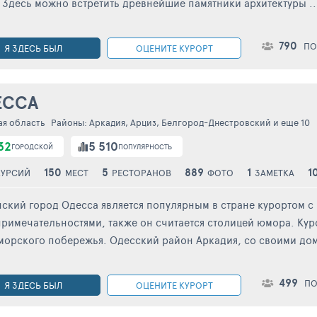
 Здесь можно встретить древнейшие памятники архитектуры ..
790
ПО
Я ЗДЕСЬ БЫЛ
ОЦЕНИТЕ КУРОРТ
ЕССА
ая область
Районы:
Аркадия
,
Арциз
,
Белгород-Днестровский
и еще 10
32
5 510
ГОРОДСКОЙ
ПОПУЛЯРНОСТЬ
150
5
889
1
1
КУРСИЙ
МЕСТ
РЕСТОРАНОВ
ФОТО
ЗАМЕТКА
ский город Одесса является популярным в стране курортом 
римечательностями, также он считается столицей юмора. Куро
орского побережья. Одесский район Аркадия, со своими дома
499
ПО
Я ЗДЕСЬ БЫЛ
ОЦЕНИТЕ КУРОРТ