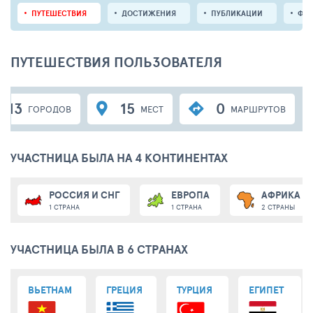
ПУТЕШЕСТВИЯ
ДОСТИЖЕНИЯ
ПУБЛИКАЦИИ
ФО
ПУТЕШЕСТВИЯ ПОЛЬЗОВАТЕЛЯ
13
15
0
ГОРОДОВ
МЕСТ
МАРШРУТОВ
УЧАСТНИЦА БЫЛА НА 4 КОНТИНЕНТАХ
РОССИЯ И СНГ
ЕВРОПА
АФРИКА
1 СТРАНА
1 СТРАНА
2 СТРАНЫ
УЧАСТНИЦА БЫЛА В 6 СТРАНАХ
ВЬЕТНАМ
ГРЕЦИЯ
ТУРЦИЯ
ЕГИПЕТ