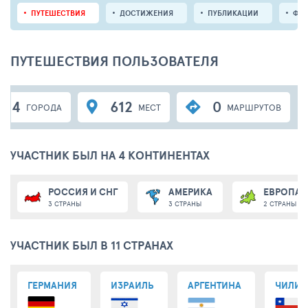
ПУТЕШЕСТВИЯ
ДОСТИЖЕНИЯ
ПУБЛИКАЦИИ
ФО
ПУТЕШЕСТВИЯ ПОЛЬЗОВАТЕЛЯ
24
612
0
ГОРОДА
МЕСТ
МАРШРУТОВ
УЧАСТНИК БЫЛ НА 4 КОНТИНЕНТАХ
РОССИЯ И СНГ
АМЕРИКА
ЕВРОПА
3 СТРАНЫ
3 СТРАНЫ
2 СТРАНЫ
УЧАСТНИК БЫЛ В 11 СТРАНАХ
ГЕРМАНИЯ
ИЗРАИЛЬ
АРГЕНТИНА
ЧИЛИ