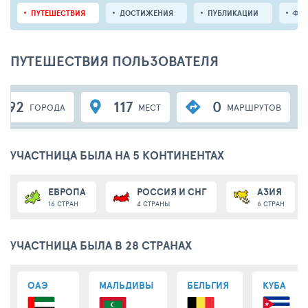
ПУТЕШЕСТВИЯ
ДОСТИЖЕНИЯ
ПУБЛИКАЦИИ
ФО
ПУТЕШЕСТВИЯ ПОЛЬЗОВАТЕЛЯ
92
117
0
ГОРОДА
МЕСТ
МАРШРУТОВ
УЧАСТНИЦА БЫЛА НА 5 КОНТИНЕНТАХ
ЕВРОПА
РОССИЯ И СНГ
АЗИЯ
16 СТРАН
4 СТРАНЫ
6 СТРАН
УЧАСТНИЦА БЫЛА В 28 СТРАНАХ
ОАЭ
МАЛЬДИВЫ
БЕЛЬГИЯ
КУБА