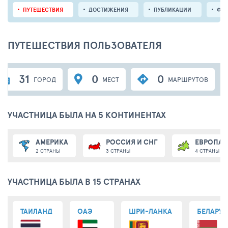
ПУТЕШЕСТВИЯ
ДОСТИЖЕНИЯ
ПУБЛИКАЦИИ
ФО
ПУТЕШЕСТВИЯ ПОЛЬЗОВАТЕЛЯ
31
0
0
ГОРОД
МЕСТ
МАРШРУТОВ
УЧАСТНИЦА БЫЛА НА 5 КОНТИНЕНТАХ
АМЕРИКА
РОССИЯ И СНГ
ЕВРОПА
2 СТРАНЫ
3 СТРАНЫ
4 СТРАНЫ
УЧАСТНИЦА БЫЛА В 15 СТРАНАХ
ТАИЛАНД
ОАЭ
ШРИ-ЛАНКА
БЕЛАРУС