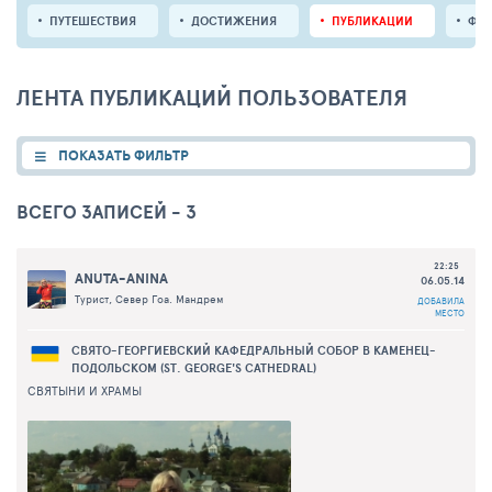
ПУТЕШЕСТВИЯ
ДОСТИЖЕНИЯ
ПУБЛИКАЦИИ
ФО
ЛЕНТА ПУБЛИКАЦИЙ ПОЛЬЗОВАТЕЛЯ
ПОКАЗАТЬ ФИЛЬТР
ВСЕГО ЗАПИСЕЙ - 3
22:25
ANUTA-ANINA
06.05.14
Турист, Север Гоа. Мандрем
ДОБАВИЛА
МЕСТО
СВЯТО-ГЕОРГИЕВСКИЙ КАФЕДРАЛЬНЫЙ СОБОР В КАМЕНЕЦ-
ПОДОЛЬСКОМ (ST. GEORGE'S CATHEDRAL)
СВЯТЫНИ И ХРАМЫ