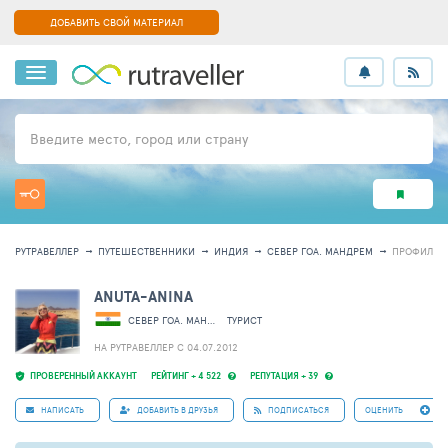
ДОБАВИТЬ СВОЙ МАТЕРИАЛ
Введите место, город или страну
РУТРАВЕЛЛЕР
ПУТЕШЕСТВЕННИКИ
ИНДИЯ
СЕВЕР ГОА. МАНДРЕМ
ПРОФИЛЬ 2
ANUTA-ANINA
СЕВЕР ГОА. МАНДРЕМ
ТУРИСТ
НА РУТРАВЕЛЛЕР C 04.07.2012
ПРОВЕРЕННЫЙ АККАУНТ
РЕЙТИНГ + 4 522
РЕПУТАЦИЯ + 39
НАПИСАТЬ
ДОБАВИТЬ В ДРУЗЬЯ
ПОДПИСАТЬСЯ
ОЦЕНИТЬ