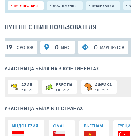
ПУТЕШЕСТВИЯ
ДОСТИЖЕНИЯ
ПУБЛИКАЦИИ
ФО
ПУТЕШЕСТВИЯ ПОЛЬЗОВАТЕЛЯ
19
0
0
ГОРОДОВ
МЕСТ
МАРШРУТОВ
УЧАСТНИЦА БЫЛА НА 3 КОНТИНЕНТАХ
АЗИЯ
ЕВРОПА
АФРИКА
9 СТРАН
1 СТРАНА
1 СТРАНА
УЧАСТНИЦА БЫЛА В 11 СТРАНАХ
ИНДОНЕЗИЯ
ОМАН
ВЬЕТНАМ
ТУРЦИЯ