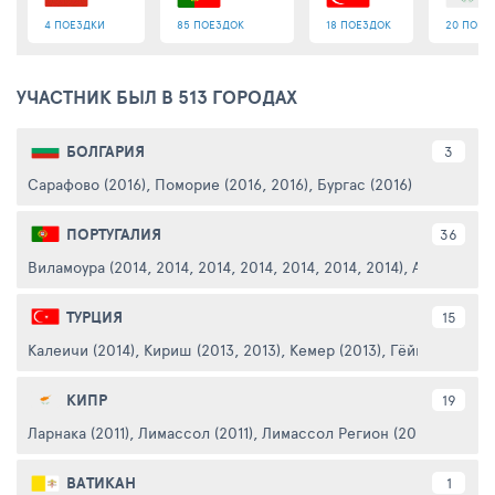
4 ПОЕЗДКИ
85 ПОЕЗДОК
18 ПОЕЗДОК
20 ПОЕЗ
УЧАСТНИК БЫЛ В 513 ГОРОДАХ
БОЛГАРИЯ
3
Сарафово (2016)
,
Поморие (2016, 2016)
,
Бургас (2016)
ПОРТУГАЛИЯ
36
Виламоура (2014, 2014, 2014, 2014, 2014, 2014, 2014)
,
Алвор (2014
ТУРЦИЯ
15
Калеичи (2014)
,
Кириш (2013, 2013)
,
Кемер (2013)
,
Гёйнюк (2013)
КИПР
19
Ларнака (2011)
,
Лимассол (2011)
,
Лимассол Регион (2011)
,
Пафос ц
ВАТИКАН
1