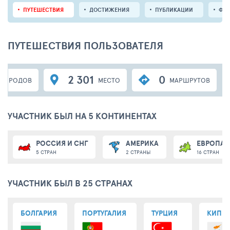
ПУТЕШЕСТВИЯ
ДОСТИЖЕНИЯ
ПУБЛИКАЦИИ
ФО
ПУТЕШЕСТВИЯ ПОЛЬЗОВАТЕЛЯ
2 301
0
ГОРОДОВ
МЕСТО
МАРШРУТОВ
УЧАСТНИК БЫЛ НА 5 КОНТИНЕНТАХ
РОССИЯ И СНГ
АМЕРИКА
ЕВРОПА
5 СТРАН
2 СТРАНЫ
16 СТРАН
УЧАСТНИК БЫЛ В 25 СТРАНАХ
БОЛГАРИЯ
ПОРТУГАЛИЯ
ТУРЦИЯ
КИПР