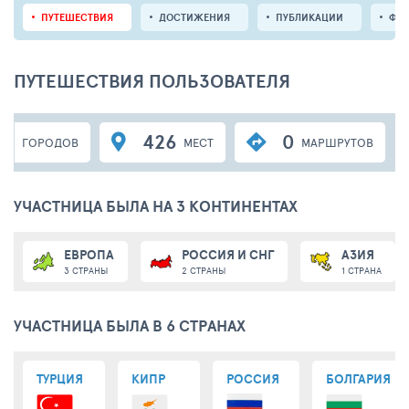
ПУТЕШЕСТВИЯ
ДОСТИЖЕНИЯ
ПУБЛИКАЦИИ
ФО
ПУТЕШЕСТВИЯ ПОЛЬЗОВАТЕЛЯ
46
426
0
ГОРОДОВ
МЕСТ
МАРШРУТОВ
УЧАСТНИЦА БЫЛА НА 3 КОНТИНЕНТАХ
ЕВРОПА
РОССИЯ И СНГ
АЗИЯ
3 СТРАНЫ
2 СТРАНЫ
1 СТРАНА
УЧАСТНИЦА БЫЛА В 6 СТРАНАХ
ТУРЦИЯ
КИПР
РОССИЯ
БОЛГАРИЯ