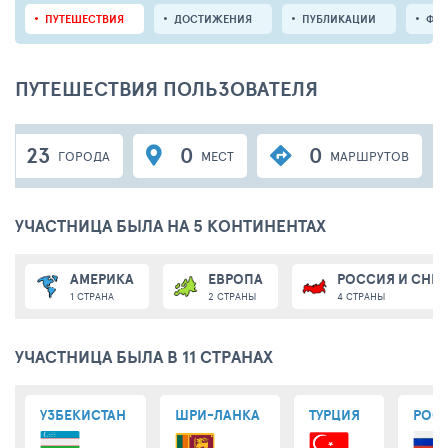
ПУТЕШЕСТВИЯ
ДОСТИЖЕНИЯ
ПУБЛИКАЦИИ
ФО
ПУТЕШЕСТВИЯ ПОЛЬЗОВАТЕЛЯ
23
0
0
ГОРОДА
МЕСТ
МАРШРУТОВ
УЧАСТНИЦА БЫЛА НА 5 КОНТИНЕНТАХ
АМЕРИКА
ЕВРОПА
РОССИЯ И СНГ
1 СТРАНА
2 СТРАНЫ
4 СТРАНЫ
УЧАСТНИЦА БЫЛА В 11 СТРАНАХ
УЗБЕКИСТАН
ШРИ-ЛАНКА
ТУРЦИЯ
РОС