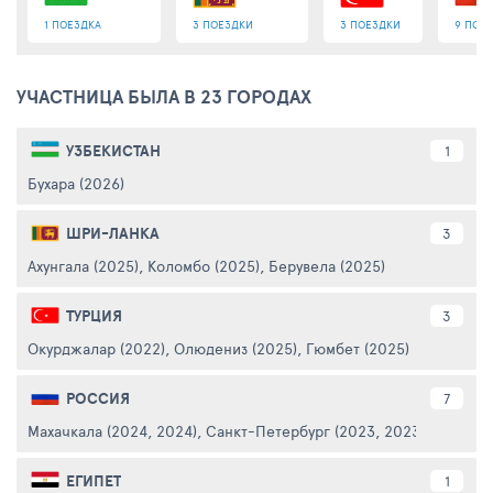
1 ПОЕЗДКА
3 ПОЕЗДКИ
3 ПОЕЗДКИ
9 ПОЕ
УЧАСТНИЦА БЫЛА В 23 ГОРОДАХ
УЗБЕКИСТАН
1
Бухара (2026)
ШРИ-ЛАНКА
3
Ахунгала (2025)
,
Коломбо (2025)
,
Берувела (2025)
ТУРЦИЯ
3
Окурджалар (2022)
,
Олюдениз (2025)
,
Гюмбет (2025)
РОССИЯ
7
Махачкала (2024, 2024)
,
Санкт-Петербург (2023, 2023)
,
Москва 
ЕГИПЕТ
1