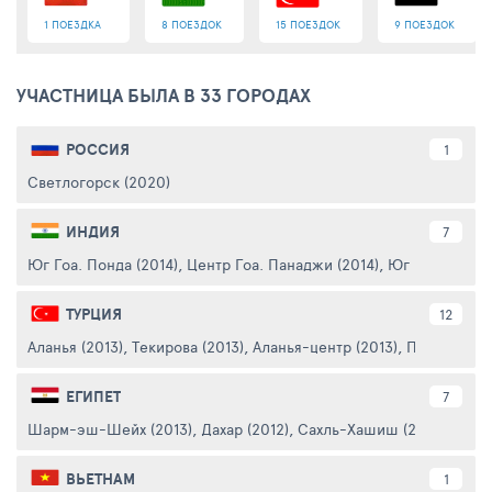
1 ПОЕЗДКА
8 ПОЕЗДОК
15 ПОЕЗДОК
9 ПОЕЗДОК
УЧАСТНИЦА БЫЛА В 33 ГОРОДАХ
РОССИЯ
1
Светлогорск (2020)
ИНДИЯ
7
Юг Гоа. Понда (2014)
,
Центр Гоа. Панаджи (2014)
,
Юг Гоа. Варка 
ТУРЦИЯ
12
Аланья (2013)
,
Текирова (2013)
,
Аланья-центр (2013)
,
Памуккале (
ЕГИПЕТ
7
Шарм-эш-Шейх (2013)
,
Дахар (2012)
,
Сахль-Хашиш (2012)
,
Наама
ВЬЕТНАМ
1