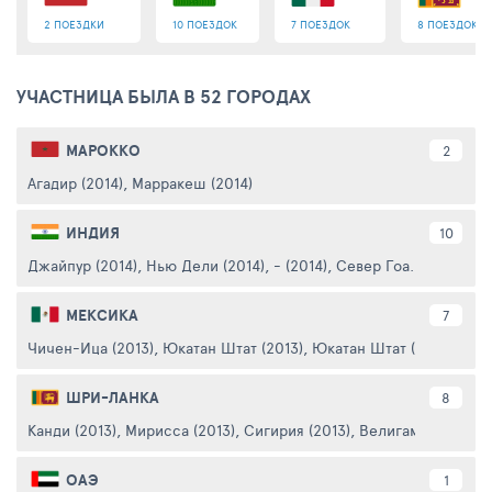
2 ПОЕЗДКИ
10 ПОЕЗДОК
7 ПОЕЗДОК
8 ПОЕЗДОК
УЧАСТНИЦА БЫЛА В 52 ГОРОДАХ
МАРОККО
2
Агадир (2014)
,
Марракеш (2014)
ИНДИЯ
10
Джайпур (2014)
,
Нью Дели (2014)
,
- (2014)
,
Север Гоа. Арамболь 
МЕКСИКА
7
Чичен-Ица (2013)
,
Юкатан Штат (2013)
,
Юкатан Штат (2013)
,
Сан
ШРИ-ЛАНКА
8
Канди (2013)
,
Мирисса (2013)
,
Сигирия (2013)
,
Велигама (2013)
,
А
ОАЭ
1