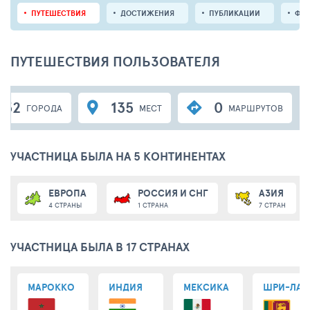
ПУТЕШЕСТВИЯ
ДОСТИЖЕНИЯ
ПУБЛИКАЦИИ
ФО
ПУТЕШЕСТВИЯ ПОЛЬЗОВАТЕЛЯ
52
135
0
ГОРОДА
МЕСТ
МАРШРУТОВ
УЧАСТНИЦА БЫЛА НА 5 КОНТИНЕНТАХ
ЕВРОПА
РОССИЯ И СНГ
АЗИЯ
4 СТРАНЫ
1 СТРАНА
7 СТРАН
УЧАСТНИЦА БЫЛА В 17 СТРАНАХ
МАРОККО
ИНДИЯ
МЕКСИКА
ШРИ-ЛАН