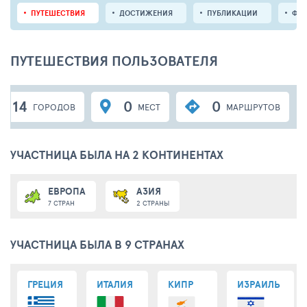
ПУТЕШЕСТВИЯ
ДОСТИЖЕНИЯ
ПУБЛИКАЦИИ
ФО
ПУТЕШЕСТВИЯ ПОЛЬЗОВАТЕЛЯ
14
0
0
ГОРОДОВ
МЕСТ
МАРШРУТОВ
УЧАСТНИЦА БЫЛА НА 2 КОНТИНЕНТАХ
ЕВРОПА
АЗИЯ
7 СТРАН
2 СТРАНЫ
УЧАСТНИЦА БЫЛА В 9 СТРАНАХ
ГРЕЦИЯ
ИТАЛИЯ
КИПР
ИЗРАИЛЬ