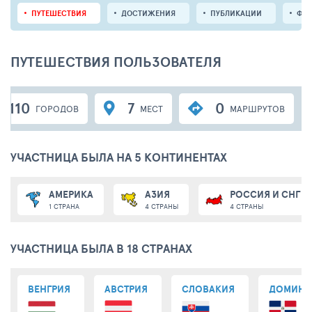
ПУТЕШЕСТВИЯ
ДОСТИЖЕНИЯ
ПУБЛИКАЦИИ
ФО
ПУТЕШЕСТВИЯ ПОЛЬЗОВАТЕЛЯ
110
7
0
ГОРОДОВ
МЕСТ
МАРШРУТОВ
УЧАСТНИЦА БЫЛА НА 5 КОНТИНЕНТАХ
АМЕРИКА
АЗИЯ
РОССИЯ И СНГ
1 СТРАНА
4 СТРАНЫ
4 СТРАНЫ
УЧАСТНИЦА БЫЛА В 18 СТРАНАХ
ВЕНГРИЯ
АВСТРИЯ
СЛОВАКИЯ
ДОМИНИ