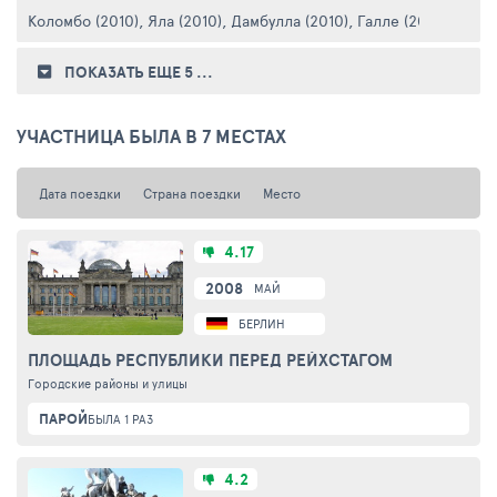
Коломбо (2010)
,
Яла (2010)
,
Дамбулла (2010)
,
Галле (2010)
,
Канди
ПОКАЗАТЬ ЕЩЕ 5
...
УЧАСТНИЦА БЫЛА В 7 МЕСТАХ
Дата поездки
Страна поездки
Место
4.17
2008
МАЙ
БЕРЛИН
ПЛОЩАДЬ РЕСПУБЛИКИ ПЕРЕД РЕЙХСТАГОМ
Городские районы и улицы
ПАРОЙ
БЫЛА 1 РАЗ
4.2