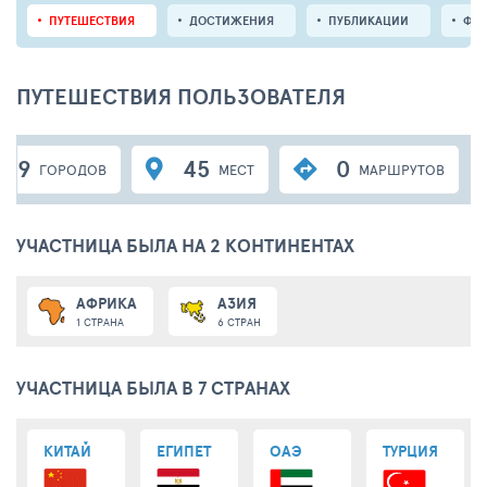
ПУТЕШЕСТВИЯ
ДОСТИЖЕНИЯ
ПУБЛИКАЦИИ
ФО
ПУТЕШЕСТВИЯ ПОЛЬЗОВАТЕЛЯ
19
45
0
ГОРОДОВ
МЕСТ
МАРШРУТОВ
УЧАСТНИЦА БЫЛА НА 2 КОНТИНЕНТАХ
АФРИКА
АЗИЯ
1 СТРАНА
6 СТРАН
УЧАСТНИЦА БЫЛА В 7 СТРАНАХ
КИТАЙ
ЕГИПЕТ
ОАЭ
ТУРЦИЯ