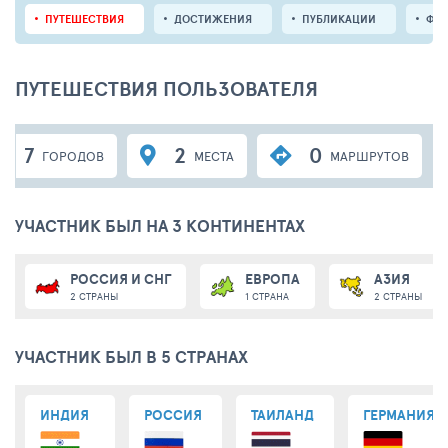
ПУТЕШЕСТВИЯ
ДОСТИЖЕНИЯ
ПУБЛИКАЦИИ
ФО
ПУТЕШЕСТВИЯ ПОЛЬЗОВАТЕЛЯ
7
2
0
ГОРОДОВ
МЕСТА
МАРШРУТОВ
УЧАСТНИК БЫЛ НА 3 КОНТИНЕНТАХ
РОССИЯ И СНГ
ЕВРОПА
АЗИЯ
2 СТРАНЫ
1 СТРАНА
2 СТРАНЫ
УЧАСТНИК БЫЛ В 5 СТРАНАХ
ИНДИЯ
РОССИЯ
ТАИЛАНД
ГЕРМАНИЯ