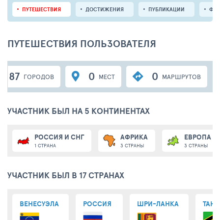
ПУТЕШЕСТВИЯ
ДОСТИЖЕНИЯ
ПУБЛИКАЦИИ
ФО
ПУТЕШЕСТВИЯ ПОЛЬЗОВАТЕЛЯ
87
0
0
ГОРОДОВ
МЕСТ
МАРШРУТОВ
УЧАСТНИК БЫЛ НА 5 КОНТИНЕНТАХ
РОССИЯ И СНГ
АФРИКА
ЕВРОПА
1 СТРАНА
3 СТРАНЫ
3 СТРАНЫ
УЧАСТНИК БЫЛ В 17 СТРАНАХ
ВЕНЕСУЭЛА
РОССИЯ
ШРИ-ЛАНКА
ТАН